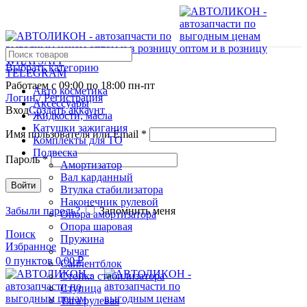
WHATSAPP
Выбрать категорию
TELEGRAM
Работаем с 09:00 по 18:00 пн-пт
Авто косметика
Логин / Регистрация
Аксессуары
Вход
Создать аккаунт
Жидкости, масла
Катушки зажигания
Имя пользователя или Email
*
Комплекты для ТО
Подвеска
Пароль
*
Амортизатор
Вал карданный
Войти
Втулка стабилизатора
Наконечник рулевой
Забыли пароль?
Запомнить меня
Опора амортизатора
Опора шаровая
Поиск
Пружина
Избранное
Рычаг
0
пунктов
0,00
₽
Сайлентблок
Стойка стабилизатора
Ступица
Тяга рулевая