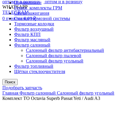
Подшипники
WHATSAPP
Ремни, комплекты ГРМ
TELEGRAM
Свечи зажигания
0
пунктов
Смазки тормозной системы
0,00
₽
Тормозные колодки
Фильтр воздушный
Фильтр КПП
Фильтр масляный
Фильтр салонный
Салонный фильтр антибактериальный
Салонный фильтр пылевой
Салонный фильтр угольный
Фильтр топливный
Щётки стеклоочистителя
Поиск
Подобрать запчасть
Главная
Фильтр салонный
Салонный фильтр угольный
Комплект ТО Octavia Superb Passat Yeti / Audi A3
Распродано