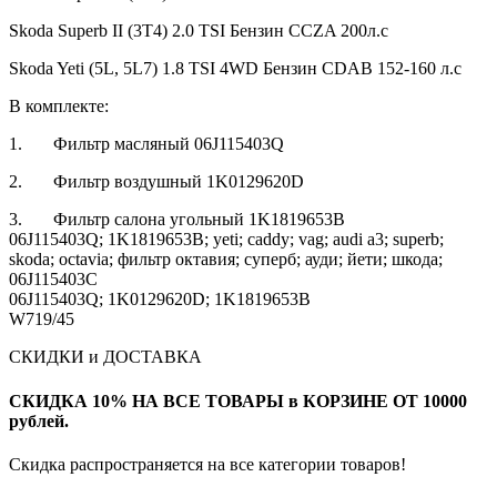
Skoda Superb II (3T4) 2.0 TSI Бензин CCZA 200л.с
Skoda Yeti (5L, 5L7) 1.8 TSI 4WD Бензин CDAB 152-160 л.с
В комплекте:
1. Фильтр масляный 06J115403Q
2. Фильтр воздушный 1K0129620D
3. Фильтр салона угольный 1K1819653B
06J115403Q; 1K1819653B; yeti; caddy; vag; audi a3; superb;
skoda; octavia; фильтр октавия; суперб; ауди; йети; шкода;
06J115403C
06J115403Q; 1K0129620D; 1K1819653B
W719/45
СКИДКИ и ДОСТАВКА
СКИДКА 10% НА ВСЕ ТОВАРЫ в КОРЗИНЕ ОТ 10000
рублей.
Скидка распространяется на все категории товаров!