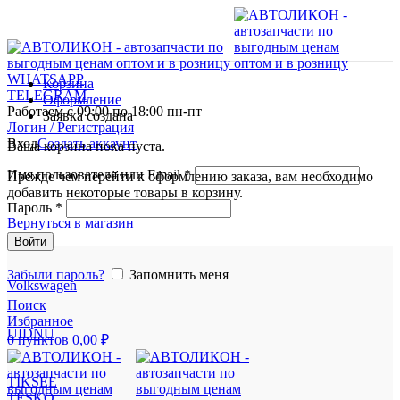
WHATSAPP
Корзина
TELEGRAM
Оформление
Работаем с 09:00 по 18:00 пн-пт
Заявка создана
Логин / Регистрация
Вход
Создать аккаунт
Ваша корзина пока пуста.
Имя пользователя или Email
*
Прежде чем перейти к оформлению заказа, вам необходимо
добавить некоторые товары в корзину.
Пароль
*
Вернуться в магазин
Войти
Забыли пароль?
Запомнить меня
Volkswagen
Поиск
Избранное
UIDNU
0
пунктов
0,00
₽
TIKSEE
TESKO