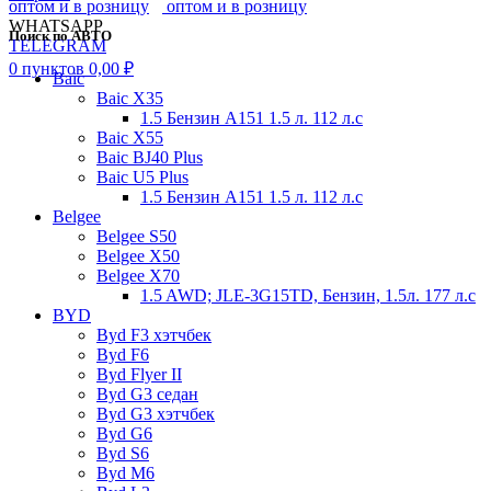
WHATSAPP
Поиск по АВТО
TELEGRAM
0
пунктов
0,00
₽
Baic
Baic X35
1.5 Бензин A151 1.5 л. 112 л.с
Baic X55
Baic BJ40 Plus
Baic U5 Plus
1.5 Бензин A151 1.5 л. 112 л.с
Belgee
Belgee S50
Belgee X50
Belgee X70
1.5 AWD; JLE-3G15TD, Бензин, 1.5л. 177 л.с
BYD
Byd F3 хэтчбек
Byd F6
Byd Flyer II
Byd G3 седан
Byd G3 хэтчбек
Byd G6
Byd S6
Byd M6