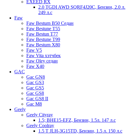
EXEED RX
2.0 TGDI AWD SQRF4J20C, Бензин, 2.0 л.
249 л.с
Faw
Faw Besturn B50 Седан
Faw Bestune T55
Faw Bestun T77
Faw Bestune T99
Faw Besturn X80
Faw V5
Faw Vita хэтчбек
Faw Oley седан
Faw X40
GAC
Gac GN8
Gac GS3
Gac GS5
Gac GS8
Gac GS8 II
Gac M8
Geely
Geely Cityray
1.5; BHE15-EFZ, Бензин, 1.5л. 147 л.с
Geely Coolray
1.5 T JLH-3G15TD, Бензин, 1.5 л. 150 л.с