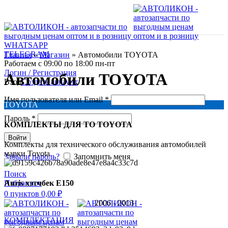
WHATSAPP
TELEGRAM
Главная
»
Магазин
»
Автомобили TOYOTA
Работаем с 09:00 по 18:00 пн-пт
Логин / Регистрация
Автомобили TOYOTA
Вход
Создать аккаунт
Имя пользователя или Email
*
TOYOTA
Пароль
*
КОМПЛЕКТЫ ДЛЯ ТО TOYOTA
Войти
Комплекты для технического обслуживания автомобилей
марки Toyota
Забыли пароль?
Запомнить меня
Поиск
Auris хэтчбeк E150
Избранное
0
пунктов
0,00
₽
2006 - 2013
КОМПЛЕКТАЦИЯ