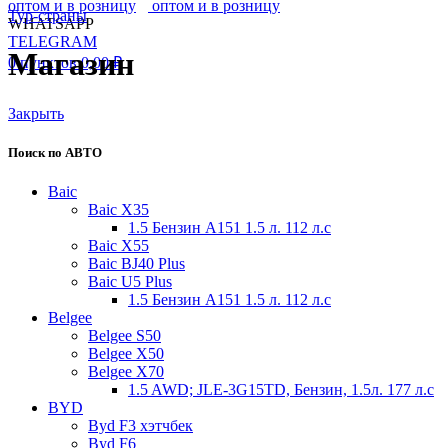
Тур-страны
WHATSAPP
TELEGRAM
Магазин
0
пунктов
0,00
₽
Закрыть
Поиск по АВТО
Baic
Baic X35
1.5 Бензин A151 1.5 л. 112 л.с
Baic X55
Baic BJ40 Plus
Baic U5 Plus
1.5 Бензин A151 1.5 л. 112 л.с
Belgee
Belgee S50
Belgee X50
Belgee X70
1.5 AWD; JLE-3G15TD, Бензин, 1.5л. 177 л.с
BYD
Byd F3 хэтчбек
Byd F6