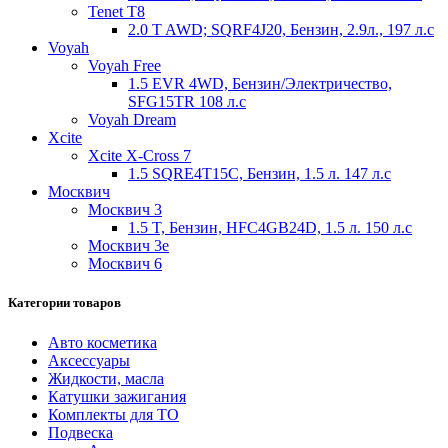
Tenet T8
2.0 T AWD; SQRF4J20, Бензин, 2.9л., 197 л.с
Voyah
Voyah Free
1.5 EVR 4WD, Бензин/Электричество,
SFG15TR 108 л.с
Voyah Dream
Xcite
Xcite X-Cross 7
1.5 SQRE4T15C, Бензин, 1.5 л. 147 л.с
Москвич
Москвич 3
1.5 T, Бензин, HFC4GB24D, 1.5 л. 150 л.с
Москвич 3e
Москвич 6
Категории товаров
Авто косметика
Аксессуары
Жидкости, масла
Катушки зажигания
Комплекты для ТО
Подвеска