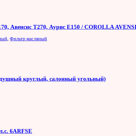
E170, Авенсис T270, Аурис E150 / COROLLA AVEN
ный
,
Фильтр масляный
оздушный круглый, салонный угольный)
 л.с. 6ARFSE