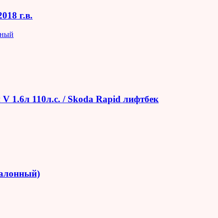
018 г.в.
яный
V 1.6л 110л.с. / Skoda Rapid лифтбек
салонный)