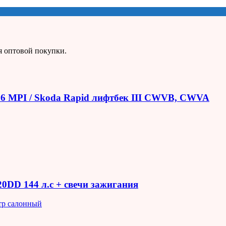
я оптовой покупки.
1.6 MPI / Skoda Rapid лифтбек III CWVB, CWVA
R20DD 144 л.с + свечи зажигания
тр салонный