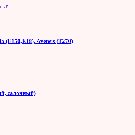
яный
 (E150,E18), Avensis (T270)
й, салонный)