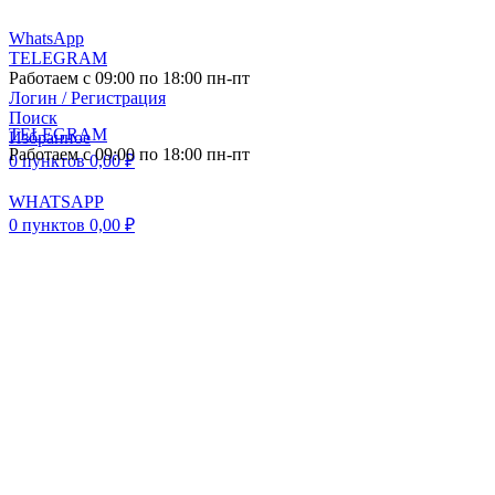
WhatsApp
TELEGRAM
Работаем с 09:00 по 18:00 пн-пт
Логин / Регистрация
Поиск
TELEGRAM
Избранное
Работаем с 09:00 по 18:00 пн-пт
0
пунктов
0,00
₽
WHATSAPP
0
пунктов
0,00
₽
ПОСТАВКА АВТО