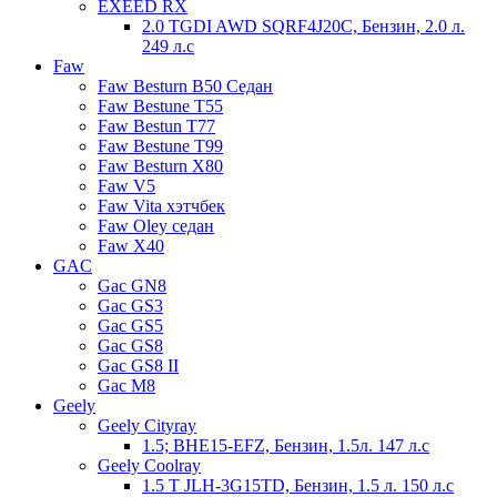
EXEED RX
2.0 TGDI AWD SQRF4J20C, Бензин, 2.0 л.
249 л.с
Faw
Faw Besturn B50 Седан
Faw Bestune T55
Faw Bestun T77
Faw Bestune T99
Faw Besturn X80
Faw V5
Faw Vita хэтчбек
Faw Oley седан
Faw X40
GAC
Gac GN8
Gac GS3
Gac GS5
Gac GS8
Gac GS8 II
Gac M8
Geely
Geely Cityray
1.5; BHE15-EFZ, Бензин, 1.5л. 147 л.с
Geely Coolray
1.5 T JLH-3G15TD, Бензин, 1.5 л. 150 л.с