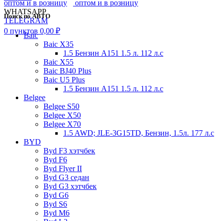
WHATSAPP
Поиск по АВТО
TELEGRAM
0
пунктов
0,00
₽
Baic
Baic X35
1.5 Бензин A151 1.5 л. 112 л.с
Baic X55
Baic BJ40 Plus
Baic U5 Plus
1.5 Бензин A151 1.5 л. 112 л.с
Belgee
Belgee S50
Belgee X50
Belgee X70
1.5 AWD; JLE-3G15TD, Бензин, 1.5л. 177 л.с
BYD
Byd F3 хэтчбек
Byd F6
Byd Flyer II
Byd G3 седан
Byd G3 хэтчбек
Byd G6
Byd S6
Byd M6