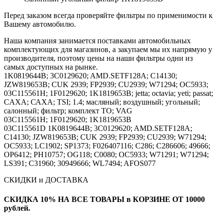
Перед заказом всегда проверяйте фильтры по применимости к
Вашему автомобилю.
Наша компания занимается поставками автомобильных
комплектующих для магазинов, а закупаем мы их напрямую у
производителя, поэтому цены на наши фильтры одни из
самых доступных на рынке.
1K0819644B; 3C0129620; AMD.SETF128A; C14130;
JZW819653B; CUK 2939; FP2939; CU2939; W71294; OC5933;
03C115561H; 1F0129620; 1K1819653B; jetta; octavia; yeti; passat;
CAXA; САХА; TSI; 1.4; масляный; воздушный; угольный;
салонный; фильтр; комплект ТО; VAG
03C115561H; 1F0129620; 1K1819653B
03C115561D 1K0819644B; 3C0129620; AMD.SETF128A;
C14130; JZW819653B; CUK 2939; FP2939; CU2939; W71294;
OC5933; LC1902; SP1373; F026407116; C286; C286606; 49666;
OP6412; PH10757; OG118; C0080; OC5933; W71291; W71294;
LS391; C31960; 30949666; WL7494; AFOS077
СКИДКИ и ДОСТАВКА
СКИДКА 10% НА ВСЕ ТОВАРЫ в КОРЗИНЕ ОТ 10000
рублей.