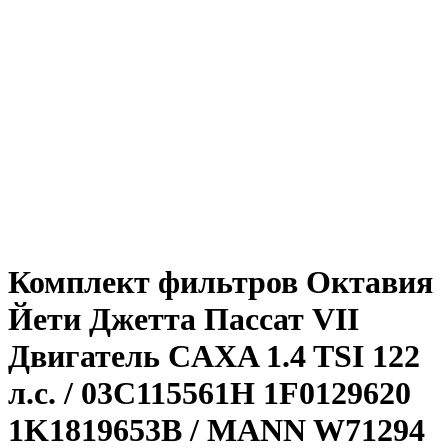
Увеличить
Комплект фильтров Октавия
Йети Джетта Пассат VII
Двигатель CAXA 1.4 TSI 122
л.с. / 03C115561H 1F0129620
1K1819653B / MANN W71294