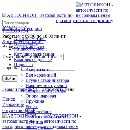
WHATSAPP
Выбрать категорию
TELEGRAM
Работаем с 09:00 по 18:00 пн-пт
Авто косметика
Логин / Регистрация
Аксессуары
Вход
Создать аккаунт
Жидкости, масла
Катушки зажигания
Имя пользователя или Email
*
Комплекты для ТО
Подвеска
Пароль
*
Амортизатор
Вал карданный
Войти
Втулка стабилизатора
Наконечник рулевой
Забыли пароль?
Запомнить меня
Опора амортизатора
Опора шаровая
Поиск
Пружина
Избранное
Рычаг
0
пунктов
0,00
₽
Сайлентблок
Стойка стабилизатора
Ступица
Тяга рулевая