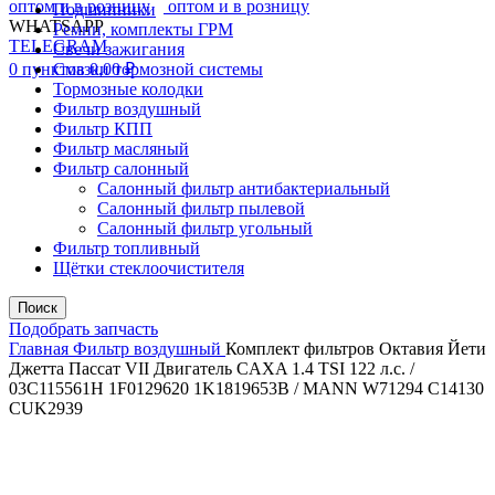
Подшипники
WHATSAPP
Ремни, комплекты ГРМ
TELEGRAM
Свечи зажигания
0
пунктов
Смазки тормозной системы
0,00
₽
Тормозные колодки
Фильтр воздушный
Фильтр КПП
Фильтр масляный
Фильтр салонный
Салонный фильтр антибактериальный
Салонный фильтр пылевой
Салонный фильтр угольный
Фильтр топливный
Щётки стеклоочистителя
Поиск
Подобрать запчасть
Главная
Фильтр воздушный
Комплект фильтров Октавия Йети
Джетта Пассат VII Двигатель CAXA 1.4 TSI 122 л.с. /
03C115561H 1F0129620 1K1819653B / MANN W71294 C14130
CUK2939
Распродано