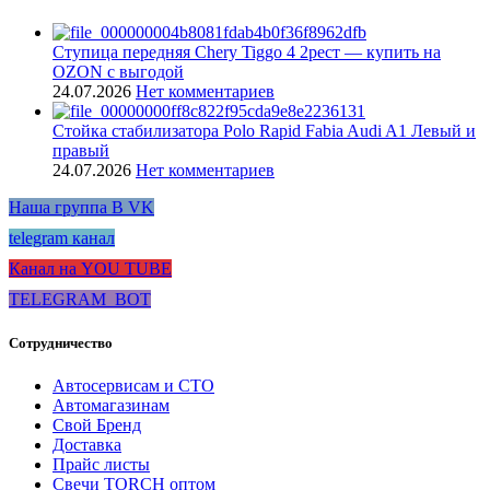
Ступица передняя Chery Tiggo 4 2рест — купить на
OZON с выгодой
24.07.2026
Нет комментариев
Стойка стабилизатора Polo Rapid Fabia Audi A1 Левый и
правый
24.07.2026
Нет комментариев
Наша группа В VK
telegram канал
Канал на YOU TUBE
TELEGRAM_BOT
Сотрудничество
Автосервисам и СТО
Автомагазинам
Свой Бренд
Доставка
Прайс листы
Свечи TORCH оптом