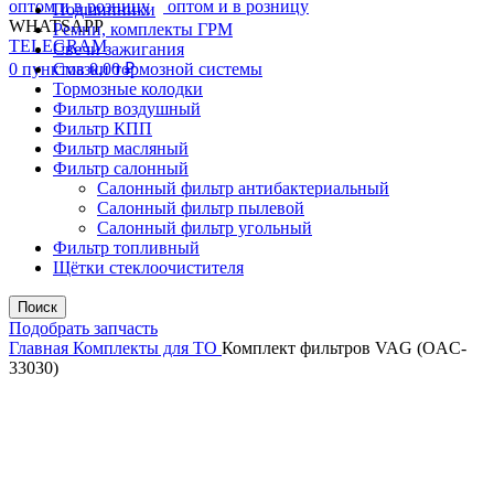
Подшипники
WHATSAPP
Ремни, комплекты ГРМ
TELEGRAM
Свечи зажигания
0
пунктов
Смазки тормозной системы
0,00
₽
Тормозные колодки
Фильтр воздушный
Фильтр КПП
Фильтр масляный
Фильтр салонный
Салонный фильтр антибактериальный
Салонный фильтр пылевой
Салонный фильтр угольный
Фильтр топливный
Щётки стеклоочистителя
Поиск
Подобрать запчасть
Главная
Комплекты для ТО
Комплект фильтров VAG (OAC-
33030)
Распродано
Увеличить