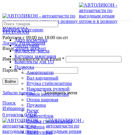
WHATSAPP
Выбрать категорию
TELEGRAM
Работаем с 09:00 по 18:00 пн-пт
Авто косметика
Логин / Регистрация
Аксессуары
Вход
Создать аккаунт
Жидкости, масла
Катушки зажигания
Имя пользователя или Email
*
Комплекты для ТО
Подвеска
Пароль
*
Амортизатор
Вал карданный
Войти
Втулка стабилизатора
Наконечник рулевой
Забыли пароль?
Запомнить меня
Опора амортизатора
Опора шаровая
Поиск
Пружина
Избранное
Рычаг
0
пунктов
0,00
₽
Сайлентблок
Стойка стабилизатора
Ступица
Тяга рулевая