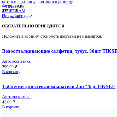
Аксессуары
WHATSAPP
435,00
₽
TELEGRAM
Подробнее
0
пунктов
0,00
₽
ОБЯЗАТЕЛЬНО ПРИГОДИТСЯ
Положите в корзину, стоиомсть доставки не изменится.
Водоотталкивающие салфетки, тубус, 30шт TIKS
Авто косметика
399,00
₽
В корзину
Таблетки для стеклоомывателя 2шт*4гр TIKSEE
Авто косметика
42,00
₽
В корзину