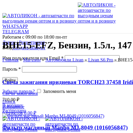
WHATSAPP
TELEGRAM
Работаем с 09:00 по 18:00 пн-пт
Логин / Регистрация
BHE15-EFZ, Бензин, 1.5л., 147 
Вход
Создать аккаунт
Имя пользователя или Email
*
Главная
»
Магазин
»
Автомобили Livan
»
Livan S6 Pro
»
BHE15-E
Пароль
*
Войти
Свеча зажигания иридиевая TORCH23 37458 Irid
Забыли пароль?
Запомнить меня
Свечи зажигания
710,00
₽
Поиск
В корзину
Избранное
Распродано
0
пунктов
0,00
₽
Фильтр масляный Manbo MJ-8049 (1016056847)