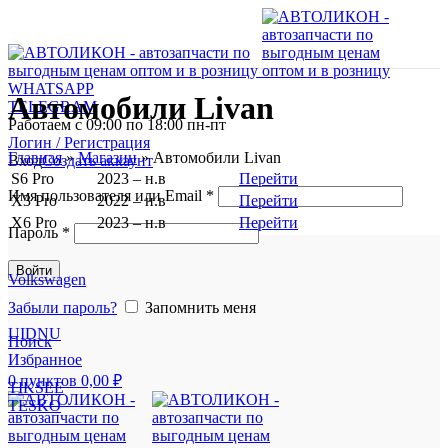
WHATSAPP
Автомобили Livan
TELEGRAM
Работаем с 09:00 по 18:00 пн-пт
Логин / Регистрация
Главная
»
Магазин
»
Автомобили Livan
Вход
Создать аккаунт
S6 Pro
2023 – н.в
Перейти
Имя пользователя или Email
*
X3 Pro
2022 – н.в
Перейти
X6 Pro
2023 – н.в
Перейти
Пароль
*
Войти
Volkswagen
Забыли пароль?
Запомнить меня
UIDNU
Поиск
Избранное
0
пунктов
0,00
₽
TIKSEE
TESKO