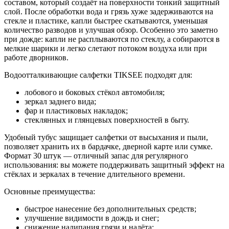
составом, который создаёт на поверхности тонкий защитный
слой. После обработки вода и грязь хуже задерживаются на
стекле и пластике, капли быстрее скатываются, уменьшая
количество разводов и улучшая обзор. Особенно это заметно
при дожде: капли не расплываются по стеклу, а собираются в
мелкие шарики и легко слетают потоком воздуха или при
работе дворников.
Водоотталкивающие салфетки TIKSEE подходят для:
лобового и боковых стёкол автомобиля;
зеркал заднего вида;
фар и пластиковых накладок;
стеклянных и глянцевых поверхностей в быту.
Удобный тубус защищает салфетки от высыхания и пыли,
позволяет хранить их в бардачке, дверной карте или сумке.
Формат 30 штук — отличный запас для регулярного
использования: вы можете поддерживать защитный эффект на
стёклах и зеркалах в течение длительного времени.
Основные преимущества:
быстрое нанесение без дополнительных средств;
улучшение видимости в дождь и снег;
снижение налипания грязи и налёта;