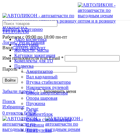
WHATSAPP
Выбрать категорию
TELEGRAM
Работаем с 09:00 по 18:00 пн-пт
Авто косметика
Логин / Регистрация
Аксессуары
Вход
Создать аккаунт
Жидкости, масла
Катушки зажигания
Имя пользователя или Email
*
Комплекты для ТО
Подвеска
Пароль
*
Амортизатор
Вал карданный
Войти
Втулка стабилизатора
Наконечник рулевой
Забыли пароль?
Запомнить меня
Опора амортизатора
Опора шаровая
Поиск
Пружина
Избранное
Рычаг
0
пунктов
0,00
₽
Сайлентблок
Стойка стабилизатора
Ступица
Тяга рулевая