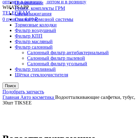
Подшипники
WHATSAPP
Ремни, комплекты ГРМ
TELEGRAM
Свечи зажигания
0
пунктов
Смазки тормозной системы
0,00
₽
Тормозные колодки
Фильтр воздушный
Фильтр КПП
Фильтр масляный
Фильтр салонный
Салонный фильтр антибактериальный
Салонный фильтр пылевой
Салонный фильтр угольный
Фильтр топливный
Щётки стеклоочистителя
Поиск
Подобрать запчасть
Главная
Авто косметика
Водоотталкивающие салфетки, тубус,
30шт TIKSEE
Увеличить