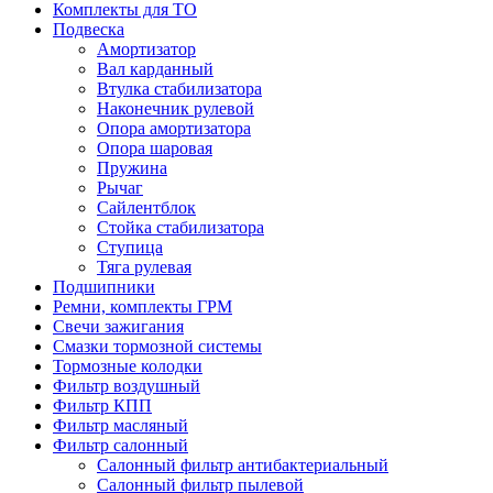
Комплекты для ТО
Подвеска
Амортизатор
Вал карданный
Втулка стабилизатора
Наконечник рулевой
Опора амортизатора
Опора шаровая
Пружина
Рычаг
Сайлентблок
Стойка стабилизатора
Ступица
Тяга рулевая
Подшипники
Ремни, комплекты ГРМ
Свечи зажигания
Смазки тормозной системы
Тормозные колодки
Фильтр воздушный
Фильтр КПП
Фильтр масляный
Фильтр салонный
Салонный фильтр антибактериальный
Салонный фильтр пылевой