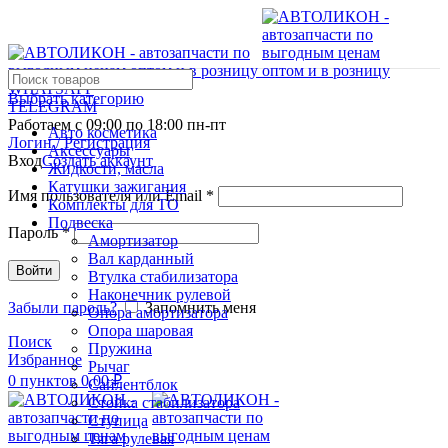
WHATSAPP
Выбрать категорию
TELEGRAM
Работаем с 09:00 по 18:00 пн-пт
Авто косметика
Логин / Регистрация
Аксессуары
Вход
Создать аккаунт
Жидкости, масла
Катушки зажигания
Имя пользователя или Email
*
Комплекты для ТО
Подвеска
Пароль
*
Амортизатор
Вал карданный
Войти
Втулка стабилизатора
Наконечник рулевой
Забыли пароль?
Запомнить меня
Опора амортизатора
Опора шаровая
Поиск
Пружина
Избранное
Рычаг
0
пунктов
0,00
₽
Сайлентблок
Стойка стабилизатора
Ступица
Тяга рулевая