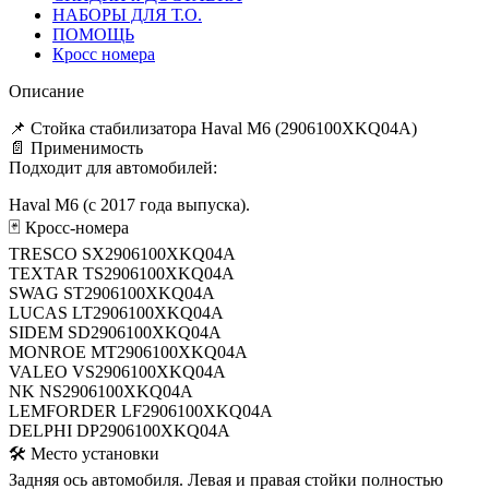
НАБОРЫ ДЛЯ Т.О.
ПОМОЩЬ
Кросс номера
Описание
📌 Стойка стабилизатора Haval M6 (2906100XKQ04A)
📄 Применимость
Подходит для автомобилей:
Haval M6 (с 2017 года выпуска).
🃏 Кросс-номера
TRESCO SX2906100XKQ04A
TEXTAR TS2906100XKQ04A
SWAG ST2906100XKQ04A
LUCAS LT2906100XKQ04A
SIDEM SD2906100XKQ04A
MONROE MT2906100XKQ04A
VALEO VS2906100XKQ04A
NK NS2906100XKQ04A
LEMFORDER LF2906100XKQ04A
DELPHI DP2906100XKQ04A
🛠️ Место установки
Задняя ось автомобиля. Левая и правая стойки полностью