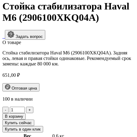
Стойка стабилизатора Haval
M6 (2906100XKQ04A)
Задать вопрос
О товарe
Стойка стабилизатора Haval M6 (2906100XKQ04A). Задняя
ось, левая и правая стойки одинаковые. Рекомендуемый срок
замены: каждые 80 000 км.
651,00
₽
Оптовая цена
100 в наличии
Количество
товара
В корзину
Стойка
Купить сейчас
стабилизатора
Купить в один клик
Haval
Вес
0,6 кг
M6