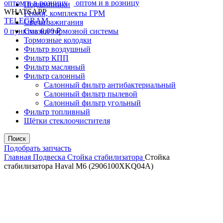
Подшипники
WHATSAPP
Ремни, комплекты ГРМ
TELEGRAM
Свечи зажигания
0
пунктов
Смазки тормозной системы
0,00
₽
Тормозные колодки
Фильтр воздушный
Фильтр КПП
Фильтр масляный
Фильтр салонный
Салонный фильтр антибактериальный
Салонный фильтр пылевой
Салонный фильтр угольный
Фильтр топливный
Щётки стеклоочистителя
Поиск
Подобрать запчасть
Главная
Подвеска
Стойка стабилизатора
Стойка
стабилизатора Haval M6 (2906100XKQ04A)
Увеличить