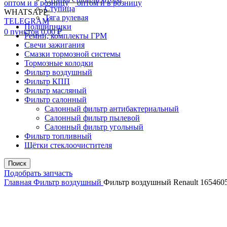
Ступица
WHATSAPP
Тяга рулевая
TELEGRAM
Подшипники
0
пунктов
0,00
₽
Ремни, комплекты ГРМ
Свечи зажигания
Смазки тормозной системы
Тормозные колодки
Фильтр воздушный
Фильтр КПП
Фильтр масляный
Фильтр салонный
Салонный фильтр антибактериальный
Салонный фильтр пылевой
Салонный фильтр угольный
Фильтр топливный
Щётки стеклоочистителя
Поиск
Подобрать запчасть
Главная
Фильтр воздушный
Фильтр воздушный Renault 165460
Увеличить