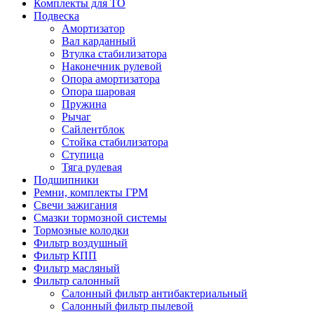
Комплекты для ТО
Подвеска
Амортизатор
Вал карданный
Втулка стабилизатора
Наконечник рулевой
Опора амортизатора
Опора шаровая
Пружина
Рычаг
Сайлентблок
Стойка стабилизатора
Ступица
Тяга рулевая
Подшипники
Ремни, комплекты ГРМ
Свечи зажигания
Смазки тормозной системы
Тормозные колодки
Фильтр воздушный
Фильтр КПП
Фильтр масляный
Фильтр салонный
Салонный фильтр антибактериальный
Салонный фильтр пылевой