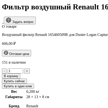
Фильтр воздушный Renault 1
Задать вопрос
О товарe
Воздушный фильтр Renault 165460509R для Duster Logan Captur 
606,00
₽
Оптовая цена
151 в наличии
Количество
товара
В корзину
Фильтр
Купить сейчас
воздушный
Купить в один клик
Renault
Вес
0,200 кг
165460509R
Габариты
28 × 13 × 8 см
Бренд
Renault