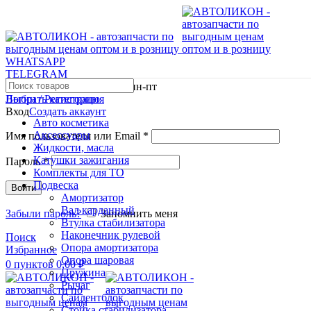
WHATSAPP
TELEGRAM
Работаем с 09:00 по 18:00 пн-пт
Логин / Регистрация
Выбрать категорию
Вход
Создать аккаунт
Авто косметика
Аксессуары
Имя пользователя или Email
*
Жидкости, масла
Катушки зажигания
Пароль
*
Комплекты для ТО
Подвеска
Войти
Амортизатор
Вал карданный
Забыли пароль?
Запомнить меня
Втулка стабилизатора
Наконечник рулевой
Поиск
Опора амортизатора
Избранное
Опора шаровая
0
пунктов
0,00
₽
Пружина
Рычаг
Сайлентблок
Стойка стабилизатора