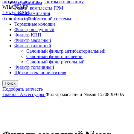
Подшипники
WHATSAPP
Ремни, комплекты ГРМ
TELEGRAM
Свечи зажигания
0
пунктов
Смазки тормозной системы
0,00
₽
Тормозные колодки
Фильтр воздушный
Фильтр КПП
Фильтр масляный
Фильтр салонный
Салонный фильтр антибактериальный
Салонный фильтр пылевой
Салонный фильтр угольный
Фильтр топливный
Щётки стеклоочистителя
Поиск
Подобрать запчасть
Главная
Аксессуары
Фильтр масляный Nissan 15208-9F60A
Увеличить