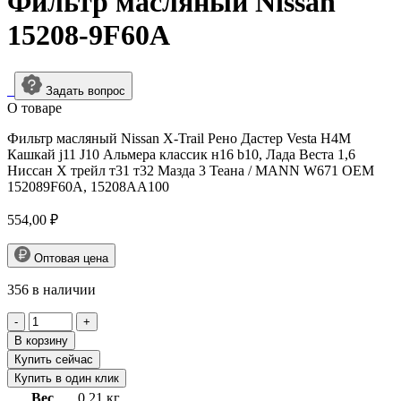
Фильтр масляный Nissan
15208-9F60A
Задать вопрос
О товарe
Фильтр масляный Nissan X-Trail Рено Дастер Vesta H4M
Кашкай j11 J10 Альмера классик н16 b10, Лада Веста 1,6
Ниссан Х трейл т31 т32 Мазда 3 Теана / MANN W671 OEM
152089F60A, 15208AA100
554,00
₽
Оптовая цена
356 в наличии
Количество
товара
В корзину
Фильтр
Купить сейчас
масляный
Купить в один клик
Nissan
Вес
0,21 кг
15208-