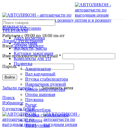
WHATSAPP
Выбрать категорию
TELEGRAM
Работаем с 09:00 по 18:00 пн-пт
Авто косметика
Логин / Регистрация
Аксессуары
Вход
Создать аккаунт
Жидкости, масла
Катушки зажигания
Имя пользователя или Email
*
Комплекты для ТО
Подвеска
Пароль
*
Амортизатор
Вал карданный
Войти
Втулка стабилизатора
Наконечник рулевой
Забыли пароль?
Запомнить меня
Опора амортизатора
Опора шаровая
Поиск
Пружина
Избранное
Рычаг
0
пунктов
0,00
₽
Сайлентблок
Стойка стабилизатора
Ступица
Тяга рулевая