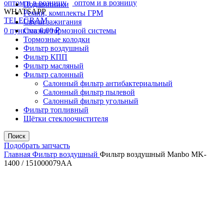
Подшипники
WHATSAPP
Ремни, комплекты ГРМ
TELEGRAM
Свечи зажигания
0
пунктов
Смазки тормозной системы
0,00
₽
Тормозные колодки
Фильтр воздушный
Фильтр КПП
Фильтр масляный
Фильтр салонный
Салонный фильтр антибактериальный
Салонный фильтр пылевой
Салонный фильтр угольный
Фильтр топливный
Щётки стеклоочистителя
Поиск
Подобрать запчасть
Главная
Фильтр воздушный
Фильтр воздушный Manbo MK-
1400 / 151000079AA
Увеличить