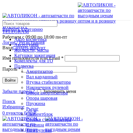
WHATSAPP
Выбрать категорию
TELEGRAM
Работаем с 09:00 по 18:00 пн-пт
Авто косметика
Логин / Регистрация
Аксессуары
Вход
Создать аккаунт
Жидкости, масла
Катушки зажигания
Имя пользователя или Email
*
Комплекты для ТО
Подвеска
Пароль
*
Амортизатор
Вал карданный
Войти
Втулка стабилизатора
Наконечник рулевой
Забыли пароль?
Запомнить меня
Опора амортизатора
Опора шаровая
Поиск
Пружина
Избранное
Рычаг
0
пунктов
0,00
₽
Сайлентблок
Стойка стабилизатора
Ступица
Тяга рулевая