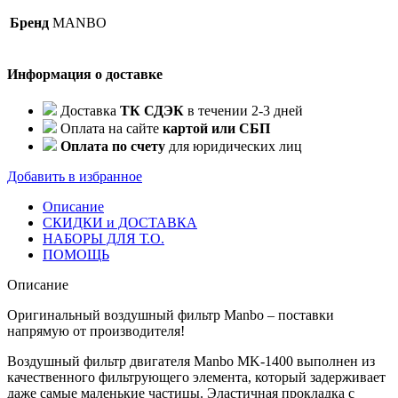
Manbo
Бренд
MANBO
MK-
1400
/
Информация о доставке
151000079AA
Доставка
ТК СДЭК
в течении 2-3 дней
Оплата на сайте
картой или СБП
Оплата по счету
для юридических лиц
Добавить в избранное
Описание
СКИДКИ и ДОСТАВКА
НАБОРЫ ДЛЯ Т.О.
ПОМОЩЬ
Описание
Оригинальный воздушный фильтр Manbo – поставки
напрямую от производителя!
Воздушный фильтр двигателя Manbo MK-1400 выполнен из
качественного фильтрующего элемента, который задерживает
даже самые маленькие частицы. Эластичная прокладка с