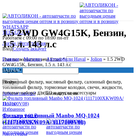
WHATSAPP
1.5 2WD GW4G15K, Бензин,
TELEGRAM
Работаем с 09:00 по 18:00 пн-пт
1.5 л. 143 л.с
Логин / Регистрация
Вход
Создать аккаунт
Главная
»
Магазин
»
Автомобили Haval
»
Jolion
»
1.5 2WD
Имя пользователя или Email
*
GW4G15K, Бензин, 1.5 л. 143 л.с
ЗАПЧАСТИ ДЛЯ ТО
Пароль
*
Воздушный фильтр, масляный фильтр, салонный фильтр,
Войти
топливный фильтр, тормозные колодки, свечи, жидкости,
готовые наборы для ТО и другие аксессуары
Забыли пароль?
Запомнить меня
Поиск
Избранное
Фильтр топливный Manbo MQ-1024
0
пунктов
0,00
₽
(1117100XKW09A/ 1117100V08)
Аксессуары