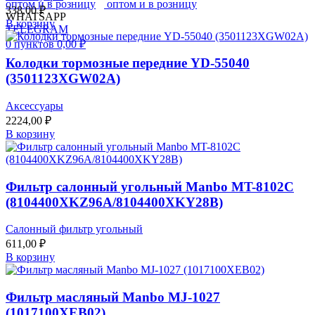
338,00
₽
WHATSAPP
В корзину
TELEGRAM
0
пунктов
0,00
₽
Колодки тормозные передние YD-55040
(3501123XGW02A)
Аксессуары
2224,00
₽
В корзину
Фильтр салонный угольный Manbo MT-8102C
(8104400XKZ96A/8104400XKY28B)
Салонный фильтр угольный
611,00
₽
В корзину
Фильтр масляный Manbo MJ-1027
(1017100XEB02)