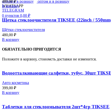
480,00
₽
WHATSAPP
В корзину
TELEGRAM
0
пунктов
0,00
₽
Щетка стеклоочистителя TIKSEE (22inch / 550mm, 
Щётки стеклоочистителя
480,00
₽
В корзину
ОБЯЗАТЕЛЬНО ПРИГОДИТСЯ
Положите в корзину, стоиомсть доставки не изменится.
Водоотталкивающие салфетки, тубус, 30шт TIKS
Авто косметика
399,00
₽
В корзину
Таблетки для стеклоомывателя 2шт*4гр TIKSEE