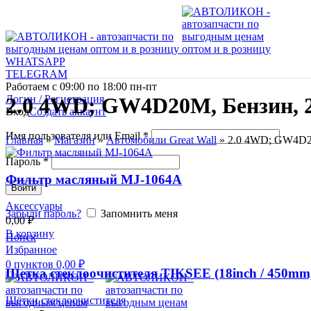
WHATSAPP
TELEGRAM
Работаем с 09:00 по 18:00 пн-пт
Логин / Регистрация
2.0 4WD; GW4D20M, Бензин, 2.
Вход
Создать аккаунт
Имя пользователя или Email
*
Главная
»
Магазин
»
Автомобили Great Wall
»
2.0 4WD; GW4D20M
Пароль
*
Фильтр масляный MJ-1064A
Войти
Аксессуары
Забыли пароль?
Запомнить меня
0,00
₽
В корзину
Поиск
Избранное
0
пунктов
0,00
₽
Щетка стеклоочистителя TIKSEE (18inch / 450mm, 
Щётки стеклоочистителя