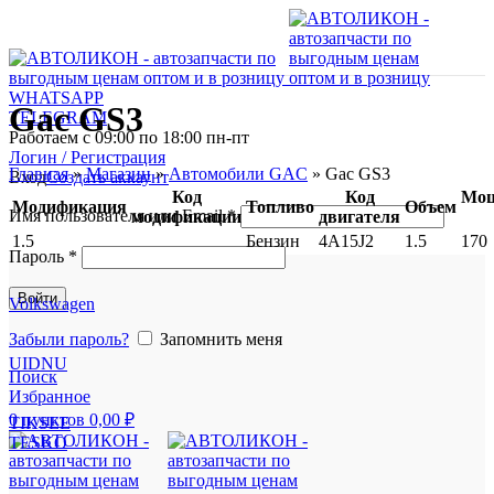
WHATSAPP
Gac GS3
TELEGRAM
Работаем с 09:00 по 18:00 пн-пт
Логин / Регистрация
Главная
»
Магазин
»
Автомобили GAC
»
Gac GS3
Вход
Создать аккаунт
Код
Код
Мощ
Модификация
Топливо
Объем
Имя пользователя или Email
*
модификации
двигателя
1.5
Бензин
4A15J2
1.5
170
Пароль
*
Войти
Volkswagen
Забыли пароль?
Запомнить меня
UIDNU
Поиск
Избранное
0
пунктов
0,00
₽
TIKSEE
TESKO