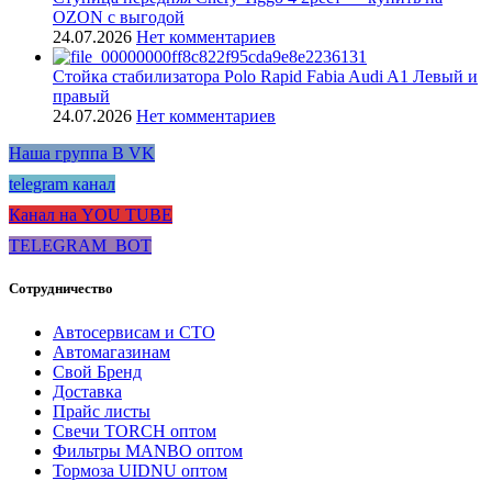
OZON с выгодой
24.07.2026
Нет комментариев
Стойка стабилизатора Polo Rapid Fabia Audi A1 Левый и
правый
24.07.2026
Нет комментариев
Наша группа В VK
telegram канал
Канал на YOU TUBE
TELEGRAM_BOT
Сотрудничество
Автосервисам и СТО
Автомагазинам
Свой Бренд
Доставка
Прайс листы
Свечи TORCH оптом
Фильтры MANBO оптом
Тормоза UIDNU оптом