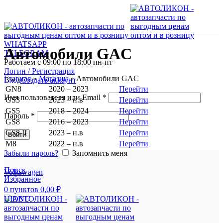
WHATSAPP
Автомобили GAC
TELEGRAM
Работаем с 09:00 по 18:00 пн-пт
Логин / Регистрация
Главная
»
Магазин
»
Автомобили GAC
Вход
Создать аккаунт
GN8
2020 – 2023
Перейти
Имя пользователя или Email
*
GS3
2023 – н.в
Перейти
GS5
2018 – 2024
Перейти
Пароль
*
GS8
2016 – 2023
Перейти
GS8 II
2023 – н.в
Перейти
Войти
M8
2022 – н.в
Перейти
Забыли пароль?
Запомнить меня
Поиск
Volkswagen
Избранное
0
пунктов
0,00
₽
UIDNU