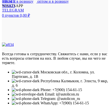
TIKSEE
TESKO
WHATSAPP
TELEGRAM
0
пунктов
0,00
₽
Всегда готовы к сотрудничеству. Свяжитесь с нами, если у вас
есть вопросы ответим на них. В любом случае, вы ни чего не
теряете.
Московская обл., г. Коломна, ул.
Партизан, д. 1В
Республика Калмыкия, г. Элиста, 9 мкр,
д. 6
Phone: +7(900) 154-61-15
Email: i@autolicon.ru
Telegram: @autolicon_ru
WhatsApp: +7(900) 154-61-15