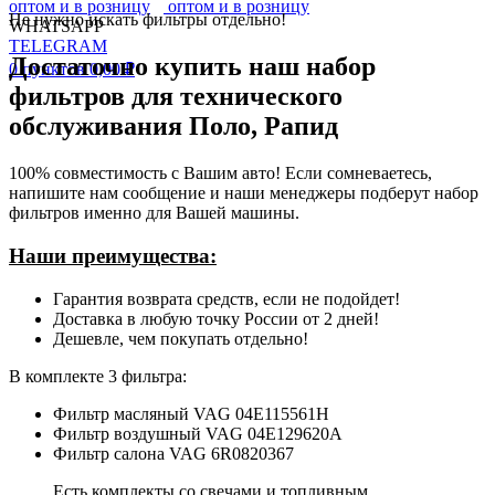
Не нужно искать фильтры отдельно!
WHATSAPP
TELEGRAM
Достаточно купить наш набор
0
пунктов
0,00
₽
фильтров для технического
обслуживания Поло, Рапид
100% совместимость с Вашим авто! Если сомневаетесь,
напишите нам сообщение и наши менеджеры подберут набор
фильтров именно для Вашей машины.
Наши преимущества:
Гарантия возврата средств, если не подойдет!
Доставка в любую точку России от 2 дней!
Дешевле, чем покупать отдельно!
В комплекте 3 фильтра:
Фильтр масляный VAG 04E115561H
Фильтр воздушный VAG 04E129620A
Фильтр салона VAG 6R0820367
Есть комплекты со свечами и топливным