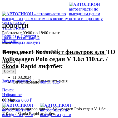
WHATSAPP
НОВОСТИ
TELEGRAM
Работаем с 09:00 по 18:00 пн-пт
Главная
»
Новости
»
Логин / Регистрация
Новости
Вход
Создать аккаунт
В продаже! Комплект фильтров для ТО
Имя пользователя или Email
*
Volkswagen Polo седан V 1.6л 110л.с. /
Пароль
*
Skoda Rapid лифтбек
Войти
11.03.2024
Забыли пароль?
Запомнить меня
Опубликовано
admin_auto
Поиск
Избранное
06
Мар
0
пунктов
0,00
₽
Комплект фильтров для ТО Volkswagen Polo седан V 1.6л
110л.с. / Skoda Rapid лифтбек