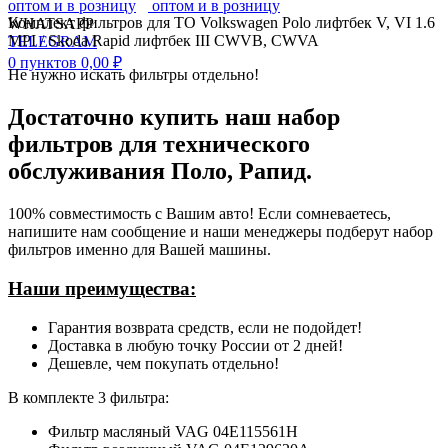
Комплект фильтров для ТО Volkswagen Polo лифтбек V, VI 1.6
WHATSAPP
MPI / Skoda Rapid лифтбек III CWVB, CWVA
TELEGRAM
0
пунктов
0,00
₽
Не нужно искать фильтры отдельно!
Достаточно купить наш набор
фильтров для технического
обслуживания Поло, Рапид.
100% совместимость с Вашим авто! Если сомневаетесь,
напишите нам сообщение и наши менеджеры подберут набор
фильтров именно для Вашей машины.
Наши преимущества:
Гарантия возврата средств, если не подойдет!
Доставка в любую точку России от 2 дней!
Дешевле, чем покупать отдельно!
В комплекте 3 фильтра:
Фильтр масляный VAG 04E115561H