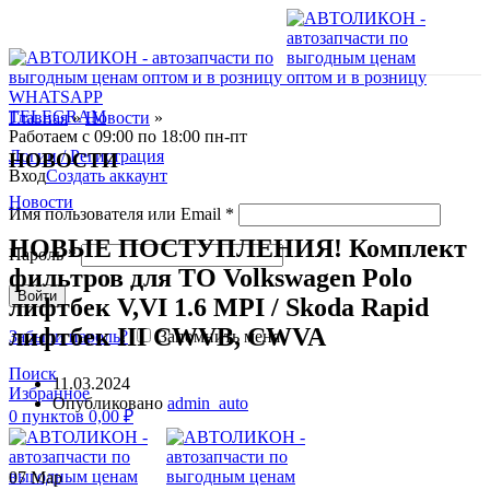
WHATSAPP
TELEGRAM
Главная
»
Новости
»
Работаем с 09:00 по 18:00 пн-пт
Логин / Регистрация
НОВОСТИ
Вход
Создать аккаунт
Новости
Имя пользователя или Email
*
НОВЫЕ ПОСТУПЛЕНИЯ! Комплект
Пароль
*
фильтров для ТО Volkswagen Polo
Войти
лифтбек V,VI 1.6 MPI / Skoda Rapid
лифтбек III CWVB, CWVA
Забыли пароль?
Запомнить меня
Поиск
11.03.2024
Избранное
Опубликовано
admin_auto
0
пунктов
0,00
₽
07
Мар