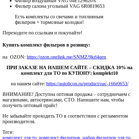
Фильтр воздушный VAG 04E129620A
Фильтр салона угольный VAG 6R0819653
Есть комплекты со свечами и топливным
фильтром + тормозные колодки!
Переходите по ссылкам и покупайте!
Купить комплект фильтров в розницу:
на OZON:
https://ozon.onelink.me/SNMZ/9krl4qen
ПРИ ЗАКАЗЕ НА НАШЕМ САЙТЕ – СКИДКА 10% на
комплект для ТО по КУПОНУ: komplekt10
на нашем сайте:
https://autolicon.ru/product/oac-166r0653/
ВНИМАНИЕ! Доступна оптовая продажа – сотрудничаем с
магазинами, автосервисами, СТО. Напишите нам, чтобы
получить оптовый прайс!
Не забывайте проходить ТО в соответствии с регламентом
производителя.
Теги:
комплект для то
,
комплект фильтров
,
набор фильтров для то
,