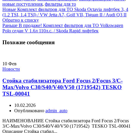
новые поступления
,
фильтры для то
Новые
Комплект фильтров для ТО Skoda Octavia лифтбек 3, 4
(1.2 TSI, 1.4 TSI) / VW Jetta A7, Golf VII, Tiguan II / Audi Q3 II
Обратно к списку
Раньше
В продаже! Комплект фильтров для ТО Volkswagen
Polo седан V 1.6л 110л.с. / Skoda Rapid лифтбек
Похожие сообщения
10
Фев
Новости
Стойка стабилизатора Ford Focus 2/Focus 3/C-
Max/Volvo C30/S40/V40/V50 (1719542) TESKO
TSL-00041
10.02.2026
Опубликовано
admin_auto
НАИМЕНОВАНИЕ Стойка стабилизатора Ford Focus 2/Focus
3/C-Max/Volvo C30/S40/V40/V50 (1719542) TESKO TSL-00041
Описание Стойка стабил...