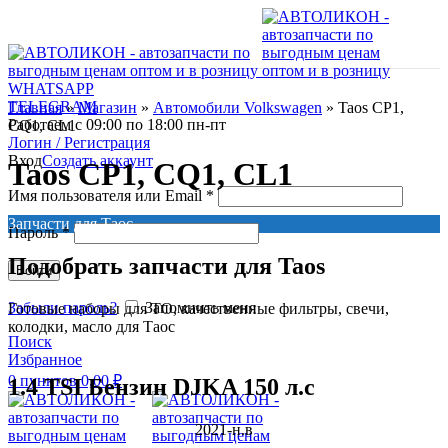
WHATSAPP
TELEGRAM
Главная
»
Магазин
»
Автомобили Volkswagen
»
Taos CP1,
Работаем с 09:00 по 18:00 пн-пт
CQ1, CL1
Логин / Регистрация
Вход
Создать аккаунт
Taos CP1, CQ1, CL1
Имя пользователя или Email
*
Запчасти для Таос
Пароль
*
Подобрать запчасти для Taos
Войти
Забыли пароль?
Запомнить меня
Готовые наборы для ТО, качественные фильтры, свечи,
колодки, масло для Таос
Поиск
Избранное
0
пунктов
0,00
₽
1.4 TSI Бензин DJKA 150 л.с
2021-н.в