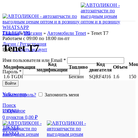
WHATSAPP
TELEGRAM
Главная
»
Магазин
»
Автомобили Tenet
»
Tenet T7
Работаем с 09:00 по 18:00 пн-пт
Логин / Регистрация
Tenet T7
Вход
Создать аккаунт
Имя пользователя или Email
*
Код
Код
Мощ
Модификация
Топливо
Объем
модификации
двигателя
Пароль
*
1.6 TGDI
Бензин
SQRF4J16
1.6
150
Войти
Volkswagen
Забыли пароль?
Запомнить меня
Поиск
UIDNU
Избранное
0
пунктов
0,00
₽
TIKSEE
TESKO