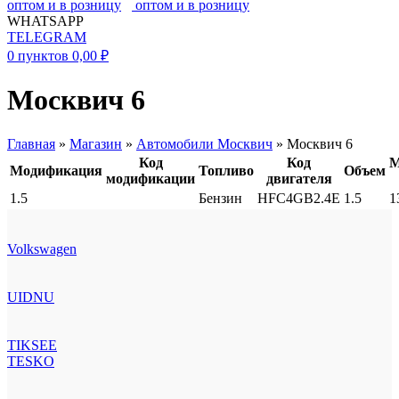
WHATSAPP
TELEGRAM
0
пунктов
0,00
₽
Москвич 6
Главная
»
Магазин
»
Автомобили Москвич
»
Москвич 6
Код
Код
М
Модификация
Топливо
Объем
модификации
двигателя
1.5
Бензин
HFC4GB2.4E
1.5
1
Volkswagen
UIDNU
TIKSEE
TESKO