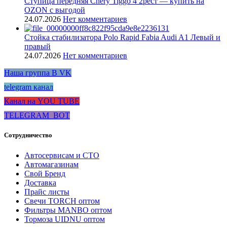
Ступица передняя Chery Tiggo 4 2рест — купить на
OZON с выгодой
24.07.2026
Нет комментариев
Стойка стабилизатора Polo Rapid Fabia Audi A1 Левый и
правый
24.07.2026
Нет комментариев
Наша группа В VK
telegram канал
Канал на YOU TUBE
TELEGRAM_BOT
Сотрудничество
Автосервисам и СТО
Автомагазинам
Свой Бренд
Доставка
Прайс листы
Свечи TORCH оптом
Фильтры MANBO оптом
Тормоза UIDNU оптом