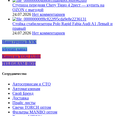
Ступица передняя Chery Tiggo 4 2рест — купить на
OZON с выгодой
24.07.2026
Нет комментариев
Стойка стабилизатора Polo Rapid Fabia Audi A1 Левый и
правый
24.07.2026
Нет комментариев
Наша группа В VK
telegram канал
Канал на YOU TUBE
TELEGRAM_BOT
Сотрудничество
Автосервисам и СТО
Автомагазинам
Свой Бренд
Доставка
Прайс листы
Свечи TORCH оптом
Фильтры MANBO оптом