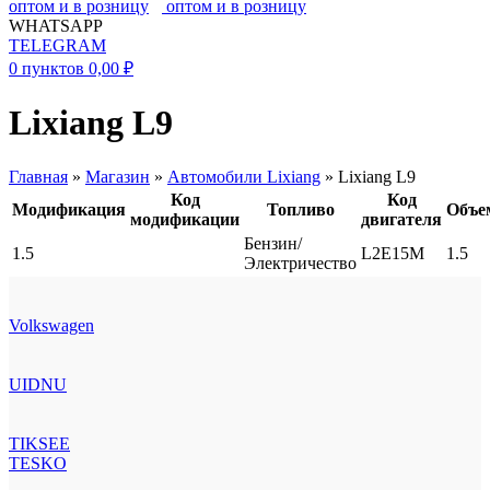
WHATSAPP
TELEGRAM
0
пунктов
0,00
₽
Lixiang L9
Главная
»
Магазин
»
Автомобили Lixiang
»
Lixiang L9
Код
Код
Модификация
Топливо
Объе
модификации
двигателя
Бензин/
1.5
L2E15M
1.5
Электричество
Volkswagen
UIDNU
TIKSEE
TESKO