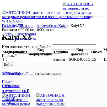
WHATSAPP
TELEGRAM
Главная
»
Магазин
»
Автомобили Kaiyi
»
Kaiyi X3
Работаем с 09:00 по 18:00 пн-пт
Логин / Регистрация
Kaiyi X3
Вход
Создать аккаунт
Имя пользователя или Email
*
Код
Код
М
Модификация
Топливо
Объем
модификации
двигателя
Пароль
*
1.5
Бeнзин
SQRE4G15C
1.5
1
Войти
Volkswagen
Забыли пароль?
Запомнить меня
Поиск
UIDNU
Избранное
0
пунктов
0,00
₽
TIKSEE
TESKO