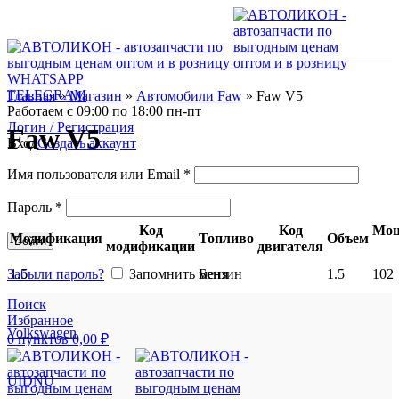
WHATSAPP
TELEGRAM
Главная
»
Магазин
»
Автомобили Faw
»
Faw V5
Работаем с 09:00 по 18:00 пн-пт
Логин / Регистрация
Faw V5
Вход
Создать аккаунт
Имя пользователя или Email
*
Пароль
*
Код
Код
Мощ
Модификация
Топливо
Объем
Войти
модификации
двигателя
1.5
Бензин
1.5
102
Забыли пароль?
Запомнить меня
Поиск
Избранное
Volkswagen
0
пунктов
0,00
₽
UIDNU