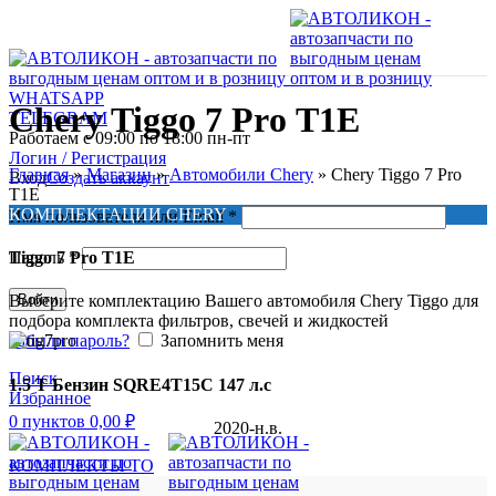
WHATSAPP
Chery Tiggo 7 Prо T1E
TELEGRAM
Работаем с 09:00 по 18:00 пн-пт
Логин / Регистрация
Главная
»
Магазин
»
Автомобили Chery
»
Chery Tiggo 7 Prо
Вход
Создать аккаунт
T1E
КОМПЛЕКТАЦИИ CHERY
Имя пользователя или Email
*
Пароль
*
Tiggo 7 Prо T1E
Войти
Выберите комплектацию Вашего автомобиля Chery Tiggo для
подбора комплекта фильтров, свечей и жидкостей
Забыли пароль?
Запомнить меня
Поиск
1.5 T Бензин SQRЕ4Т15С 147 л.с
Избранное
0
пунктов
0,00
₽
2020-н.в.
КОМПЛЕКТЫ ТО