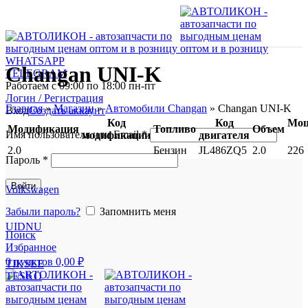
WHATSAPP
Changan UNI-K
TELEGRAM
Работаем с 09:00 по 18:00 пн-пт
Логин / Регистрация
Главная
»
Магазин
»
Автомобили Changan
»
Changan UNI-K
Вход
Создать аккаунт
Код
Код
Мощ
Модификация
Топливо
Объем
Имя пользователя или Email
*
модификации
двигателя
2.0
Бензин
JL486ZQ5
2.0
226
Пароль
*
Войти
Volkswagen
Забыли пароль?
Запомнить меня
UIDNU
Поиск
Избранное
0
пунктов
0,00
₽
TIKSEE
TESKO