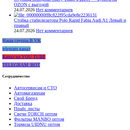
OZON с выгодой
24.07.2026
Нет комментариев
Стойка стабилизатора Polo Rapid Fabia Audi A1 Левый и
правый
24.07.2026
Нет комментариев
Наша группа В VK
telegram канал
Канал на YOU TUBE
TELEGRAM_BOT
Сотрудничество
Автосервисам и СТО
Автомагазинам
Свой Бренд
Доставка
Прайс листы
Свечи TORCH оптом
Фильтры MANBO оптом
Тормоза UIDNU оптом