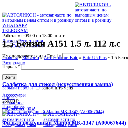
WHATSAPP
TELEGRAM
Работаем с 09:00 по 18:00 пн-пт
Логин / Регистрация
1.5 Бензин A151 1.5 л. 112 л.с
Вход
Создать аккаунт
Имя пользователя или Email
*
Главная
»
Магазин
»
Автомобили Baic
»
Baic U5 Plus
»
1.5 Бенз
Распродано
Пароль
*
Войти
Салфетка для стекол (искусственная замша)
Забыли пароль?
Запомнить меня
Аксессуары
Поиск
250,00
₽
Избранное
Подробнее
0
пунктов
0,00
₽
Фильтр воздушный Manbo MK-1347 (A00067644)