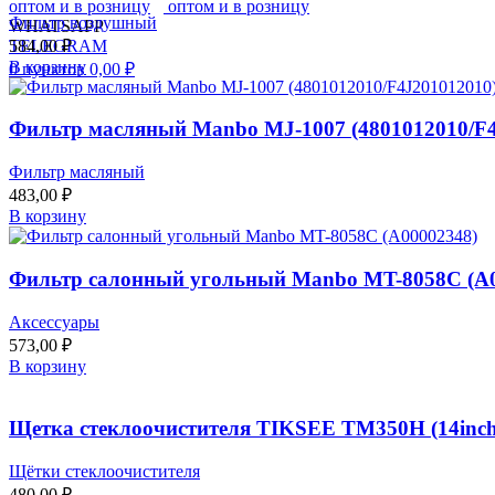
Фильтр воздушный
WHATSAPP
584,00
₽
TELEGRAM
В корзину
0
пунктов
0,00
₽
Фильтр масляный Manbo MJ-1007 (4801012010/F4
Фильтр масляный
483,00
₽
В корзину
Фильтр салонный угольный Manbo MT-8058C (A0
Аксессуары
573,00
₽
В корзину
Щетка стеклоочистителя TIKSEE TM350H (14inch
Щётки стеклоочистителя
480,00
₽