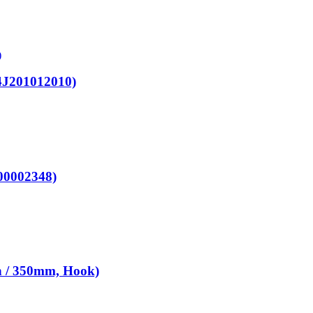
J201012010)
0002348)
 / 350mm, Hook)