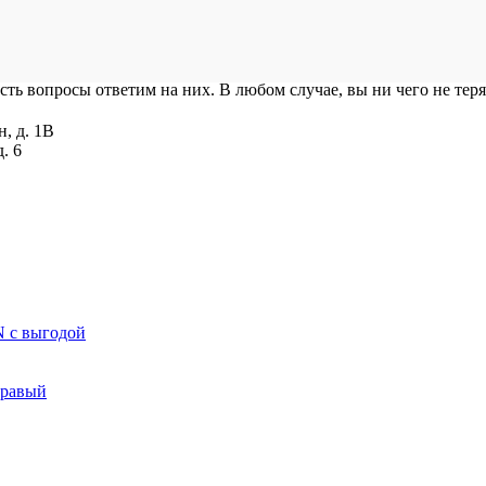
есть вопросы ответим на них. В любом случае, вы ни чего не теря
н, д. 1В
. 6
N с выгодой
правый