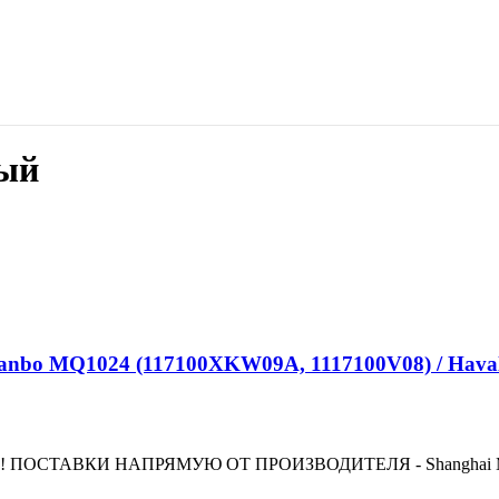
ный
1024 (117100XKW09A, 1117100V08) / Haval Jolio
ВКИ НАПРЯМУЮ ОТ ПРОИЗВОДИТЕЛЯ - Shanghai Manbo Auto