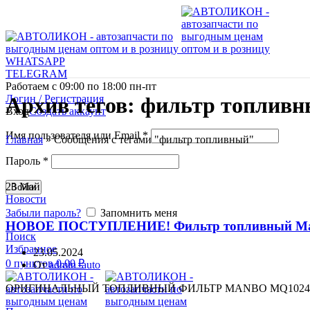
WHATSAPP
TELEGRAM
Работаем с 09:00 по 18:00 пн-пт
Логин / Регистрация
Архив тегов: фильтр топлив
Вход
Создать аккаунт
Имя пользователя или Email
*
Главная
»
Сообщения с тегами "фильтр топливный"
Пароль
*
23
Май
Войти
Новости
Забыли пароль?
Запомнить меня
НОВОЕ ПОСТУПЛЕНИЕ! Фильтр топливный Manbo MQ
Поиск
Избранное
23.05.2024
0
пунктов
0,00
₽
От
admin_auto
ОРИГИНАЛЬНЫЙ ТОПЛИВНЫЙ ФИЛЬТР MANBO MQ1024! ПОСТА