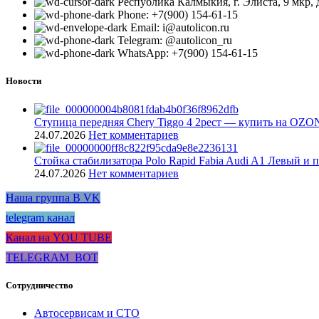
Республика Калмыкия, г. Элиста, 9 мкр, д
Phone: +7(900) 154-61-15
Email: i@autolicon.ru
Telegram: @autolicon_ru
WhatsApp: +7(900) 154-61-15
Новости
Ступица передняя Chery Tiggo 4 2рест — купить на OZO
24.07.2026
Нет комментариев
Стойка стабилизатора Polo Rapid Fabia Audi A1 Левый и 
24.07.2026
Нет комментариев
Наша группа В VK
telegram канал
Канал на YOU TUBE
TELEGRAM_BOT
Сотрудничество
Автосервисам и СТО