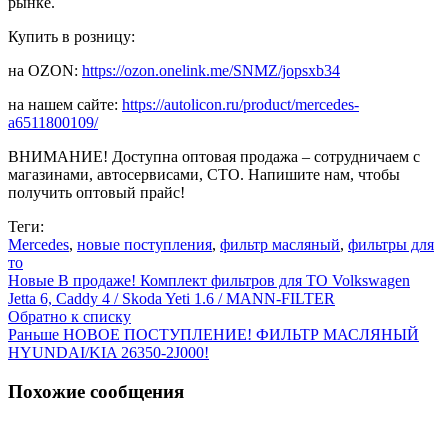
рынке.
Купить в розницу:
на OZON:
https://ozon.onelink.me/SNMZ/jopsxb34
на нашем сайте:
https://autolicon.ru/product/mercedes-
a6511800109/
ВНИМАНИЕ! Доступна оптовая продажа – сотрудничаем с
магазинами, автосервисами, СТО. Напишите нам, чтобы
получить оптовый прайс!
Теги:
Mercedes
,
новые поступления
,
фильтр масляный
,
фильтры для
то
Новые
В продаже! Комплект фильтров для ТО Volkswagen
Jetta 6, Caddy 4 / Skoda Yeti 1.6 / MANN-FILTER
Обратно к списку
Раньше
НОВОЕ ПОСТУПЛЕНИЕ! ФИЛЬТР МАСЛЯНЫЙ
HYUNDAI/KIA 26350-2J000!
Похожие сообщения