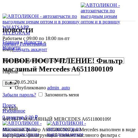
WHATSAPP
НОВОСТИ
TELEGRAM
Работаем с 09:00 по 18:00 пн-пт
Главная
»
Новости
»
Логин / Регистрация
Новости
Вход
Создать аккаунт
НОВОЕ ПОСТУПЛЕНИЕ! Фильтр
Имя пользователя или Email
*
масляный Mercedes A6511800109
Пароль
*
20.05.2024
Войти
Опубликовано
admin_auto
Забыли пароль?
Запомнить меня
Поиск
20
Май
Избранное
0
пунктов
0,00
₽
ФИЛЬТР МАСЛЯНЫЙ MERCEDES A6511800109!
Масляный фильтр A6511800109 для Mercedes выполнен в виде
картриджа: фильтрующий элемент масляного фильтра с