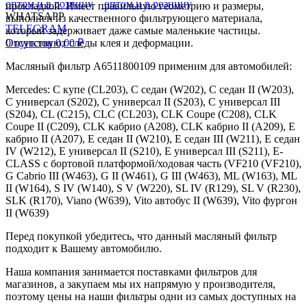
прокладкой. Имеет правильную геометрию и размеры,
WHATSAPP
выполнен из качественного фильтрующего материала,
TELEGRAM
который задерживает даже самые маленькие частицы.
0
пунктов
0,00
₽
Отсутствуют следы клея и деформации.
Масляный фильтр A6511800109 применим для автомобилей:
Mercedes: C купе (CL203), C седан (W202), C седан II (W203),
C универсал (S202), C универсал II (S203), C универсал III
(S204), CL (C215), CLC (CL203), CLK Coupe (C208), CLK
Coupe II (C209), CLK кабрио (A208), CLK кабрио II (A209), E
кабрио II (A207), E седан II (W210), E седан III (W211), E седан
IV (W212), E универсал II (S210), E универсал III (S211), E-
CLASS c бортовой платформой/ходовая часть (VF210 (VF210),
G Cabrio III (W463), G II (W461), G III (W463), ML (W163), ML
II (W164), S IV (W140), S V (W220), SL IV (R129), SL V (R230),
SLK (R170), Viano (W639), Vito автобус II (W639), Vito фургон
II (W639)
Перед покупкой убедитесь, что данный масляный фильтр
подходит к Вашему автомобилю.
Наша компания занимается поставками фильтров для
магазинов, а закупаем мы их напрямую у производителя,
поэтому цены на наши фильтры одни из самых доступных на