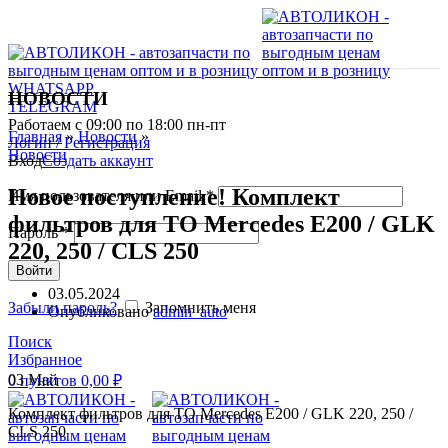
WHATSAPP
НОВОСТИ
TELEGRAM
Работаем с 09:00 по 18:00 пн-пт
Главная
»
Новости
»
Логин / Регистрация
Новости
Вход
Создать аккаунт
Новое поступление! Комплект
Имя пользователя или Email
*
фильтров для ТО Mercedes E200 / GLK
Пароль
*
220, 250 / CLS 250
Войти
03.05.2024
Забыли пароль?
Запомнить меня
Опубликовано
admin_auto
Поиск
Избранное
03
Май
0
пунктов
0,00
₽
Комплект фильтров для ТО Mercedes E200 / GLK 220, 250 /
CLS 250