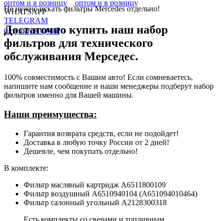
Не нужно искать фильтры Mercedes отдельно!
WHATSAPP
TELEGRAM
Достаточно купить наш набор
0
пунктов
0,00
₽
фильтров для технического
обслуживания Мерседес.
100% совместимость с Вашим авто! Если сомневаетесь,
напишите нам сообщение и наши менеджеры подберут набор
фильтров именно для Вашей машины.
Наши преимущества:
Гарантия возврата средств, если не подойдет!
Доставка в любую точку России от 2 дней!
Дешевле, чем покупать отдельно!
В комплекте:
Фильтр масляный картридж A6511800109
Фильтр воздушный A6510940104 (A651094010464)
Фильтр салонный угольный A2128300318
Есть комплекты со свечами и топливным