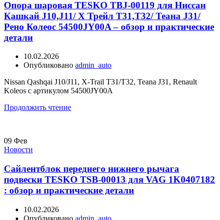
Опора шаровая TESKO TBJ-00119 для Ниссан
Кашкай J10,J11/ Х Трейл Т31,Т32/ Теана J31/
Рено Колеос 54500JY00A – обзор и практические
детали
10.02.2026
Опубликовано
admin_auto
Nissan Qashqai J10/J11, X-Trail T31/T32, Teana J31, Renault
Koleos с артикулом 54500JY00A
Продолжить чтение
09
Фев
Новости
Сайлентблок переднего нижнего рычага
подвески TESKO TSB-00013 для VAG 1K0407182
: обзор и практические детали
10.02.2026
Опубликовано
admin_auto