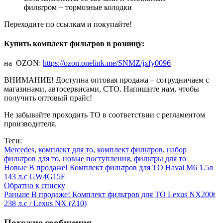
фильтром + тормозные колодки
Переходите по ссылкам и покупайте!
Купить комплект фильтров в розницу:
на OZON:
https://ozon.onelink.me/SNMZ/jxfy0096
ВНИМАНИЕ! Доступна оптовая продажа – сотрудничаем с
магазинами, автосервисами, СТО. Напишите нам, чтобы
получить оптовый прайс!
Не забывайте проходить ТО в соответствии с регламентом
производителя.
Теги:
Mercedes
,
комплект для то
,
комплект фильтров
,
набор
фильтров для то
,
новые поступления
,
фильтры для то
Новые
В продаже! Комплект фильтров для ТО Haval M6 1.5л
143 л.с GW4G15F
Обратно к списку
Раньше
В продаже! Комплект фильтров для ТО Lexus NX200t
238 л.с / Lexus NX (Z10)
Похожие сообщения