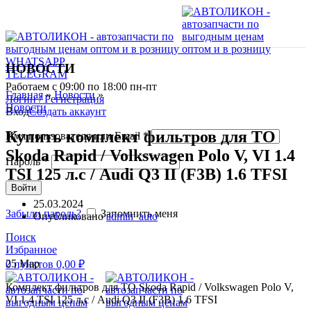
WHATSAPP
НОВОСТИ
TELEGRAM
Работаем с 09:00 по 18:00 пн-пт
Главная
»
Новости
»
Логин / Регистрация
Новости
Вход
Создать аккаунт
Купить комплект фильтров для ТО
Имя пользователя или Email
*
Skoda Rapid / Volkswagen Polo V, VI 1.4
Пароль
*
TSI 125 л.с / Audi Q3 II (F3B) 1.6 TFSI
Войти
25.03.2024
Забыли пароль?
Запомнить меня
Опубликовано
admin_auto
Поиск
Избранное
25
Мар
0
пунктов
0,00
₽
Комплект фильтров для ТО Skoda Rapid / Volkswagen Polo V,
VI 1.4 TSI 125 л.с / Audi Q3 II (F3B) 1.6 TFSI