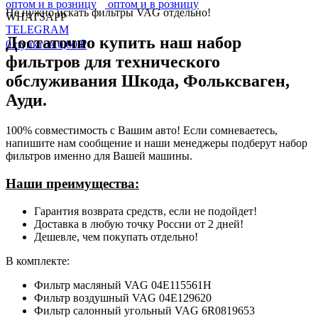
Не нужно искать фильтры VAG отдельно!
WHATSAPP
TELEGRAM
Достаточно купить наш набор
0
пунктов
0,00
₽
фильтров для технического
обслуживания Шкода, Фольксваген,
Ауди.
100% совместимость с Вашим авто! Если сомневаетесь,
напишите нам сообщение и наши менеджеры подберут набор
фильтров именно для Вашей машины.
Наши преимущества:
Гарантия возврата средств, если не подойдет!
Доставка в любую точку России от 2 дней!
Дешевле, чем покупать отдельно!
В комплекте:
Фильтр масляный VAG 04E115561H
Фильтр воздушный VAG 04E129620
Фильтр салонный угольный VAG 6R0819653