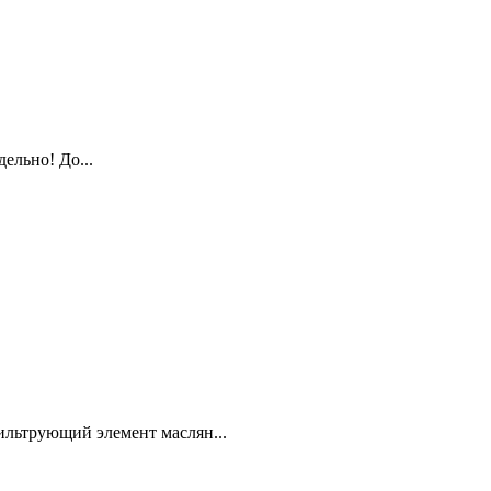
ельно! До...
ьтрующий элемент маслян...