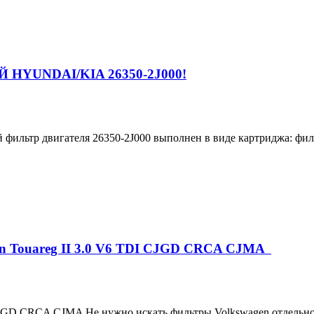
YUNDAI/KIA 26350-2J000!
тр двигателя 26350-2J000 выполнен в виде картриджа: филь
en Touareg II 3.0 V6 TDI CJGD CRCA CJMA
CJGD CRCA CJMA Не нужно искать фильтры Volkswagen отдельно!