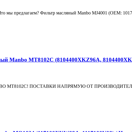
 Что мы предлагаем? Фильтр масляный Manbo MJ4001 (OEM: 1017
anbo MT8102C (8104400XKZ96A, 8104400XKY28B)
02C! ПОСТАВКИ НАПРЯМУЮ ОТ ПРОИЗВОДИТЕЛЯ - Shanghai