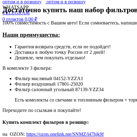
WHATSAPP
Достаточно купить наш набор фильтров
TELEGRAM
0
пунктов
0,00
₽
100% совместимость с Вашим авто! Если сомневаетесь, напиш
Наши преимущества:
Гарантия возврата средств, если не подойдет!
Доставка в любую точку России от 2 дней!
Дешевле, чем покупать отдельно!
В комплекте 3 фильтра:
Фильтр масляный 04152-YZZA1
Фильтр воздушный 17801-25020
Фильтр салонный угольный 87139-YZZ34
Есть комплекты со свечами и топливным фильтром + тор
Переходите по ссылкам и покупайте!
Купить комплект фильтров в розницу:
на OZON:
https://ozon.onelink.me/SNMZ/l47hjk9f