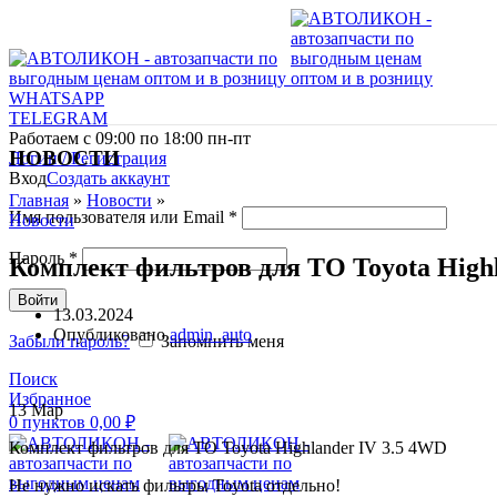
WHATSAPP
TELEGRAM
Работаем с 09:00 по 18:00 пн-пт
НОВОСТИ
Логин / Регистрация
Вход
Создать аккаунт
Главная
»
Новости
»
Имя пользователя или Email
*
Новости
Пароль
*
Комплект фильтров для ТО Toyota High
Войти
13.03.2024
Опубликовано
admin_auto
Забыли пароль?
Запомнить меня
Поиск
Избранное
13
Мар
0
пунктов
0,00
₽
Комплект фильтров для ТО Toyota Highlander IV 3.5 4WD
Не нужно искать фильтры Toyota отдельно!