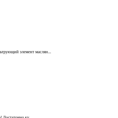
трующий элемент маслян...
 Достаточно ку...