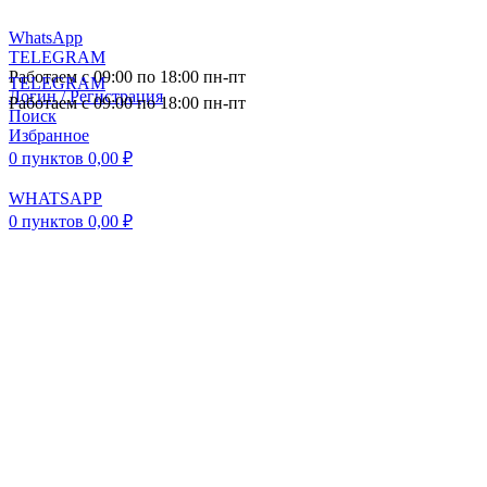
WhatsApp
TELEGRAM
Работаем с 09:00 по 18:00 пн-пт
TELEGRAM
Логин / Регистрация
Работаем с 09:00 по 18:00 пн-пт
Поиск
Избранное
0
пунктов
0,00
₽
WHATSAPP
0
пунктов
0,00
₽
ПОСТАВКА АВТОЗАПЧАСТЕЙ И
КОМПЛЕКТУЮЩИХ