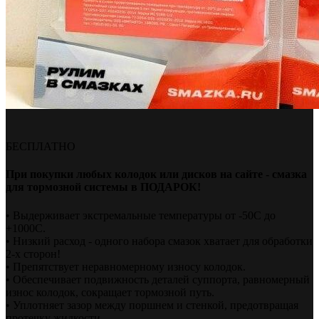
БЕСПЛАТНО
При покупки любых колодок или дисков на сайте - смазка
для тормозной системы в ПОДАРОК!
• Выдерживает экстремальные температуры от -50С до
+1000С.
• Низкий расход - одного набора смазок хватает для обработки
2-х сторон!
• Препятствует неравномерному износу колодок.
• Обеспечивает подвижность деталей суппорта, равномерный
износ колодок, сокращает тормозной путь.
• Уплотняет зазор между поршнем и стенкой, предотвращая
протечку жидкости.