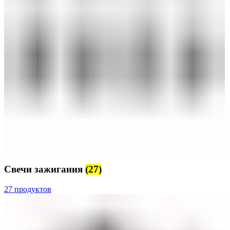
Свечи зажигания
(27)
27 продуктов