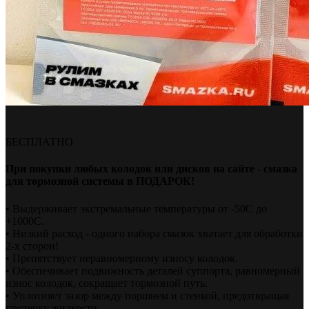
БЕСПЛАТНО
При покупки любых колодок или дисков на сайте - смазка
для тормозной системы в ПОДАРОК!
• Выдерживает экстремальные температуры от -50С до
+1000С.
• Низкий расход - одного набора смазок хватает для обработки
2-х сторон!
• Препятствует неравномерному износу колодок.
• Обеспечивает подвижность деталей суппорта, равномерный
износ колодок, сокращает тормозной путь.
• Уплотняет зазор между поршнем и стенкой, предотвращая
протечку жидкости.