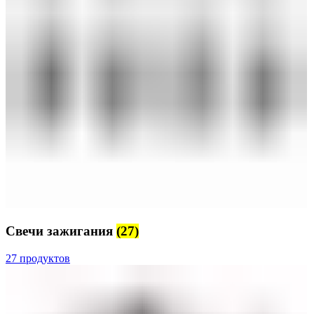
Свечи зажигания
(27)
27 продуктов