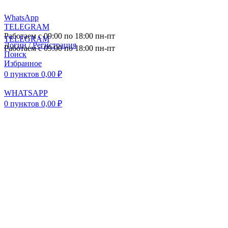
WhatsApp
TELEGRAM
Работаем с 09:00 по 18:00 пн-пт
TELEGRAM
Логин / Регистрация
Работаем с 09:00 по 18:00 пн-пт
Поиск
Избранное
0
пунктов
0,00
₽
WHATSAPP
0
пунктов
0,00
₽
ПОСТАВКА АВТОЗАПЧАСТЕЙ И
КОМПЛЕКТУЮЩИХ