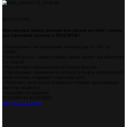
БЕСПЛАТНО
При покупки любых колодок или дисков на сайте - смазка
для тормозной системы в ПОДАРОК!
• Выдерживает экстремальные температуры от -50С до
+1000С.
• Низкий расход - одного набора смазок хватает для обработки
2-х сторон!
• Препятствует неравномерному износу колодок.
• Обеспечивает подвижность деталей суппорта, равномерный
износ колодок, сокращает тормозной путь.
• Уплотняет зазор между поршнем и стенкой, предотвращая
протечку жидкости.
• Защищает от коррозии.
ПОДОБРАТЬ КОЛОДКИ
РАЗДЕЛ КОЛОДКИ