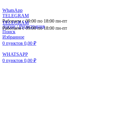
WhatsApp
TELEGRAM
Работаем с 09:00 по 18:00 пн-пт
TELEGRAM
Логин / Регистрация
Работаем с 09:00 по 18:00 пн-пт
Поиск
Избранное
0
пунктов
0,00
₽
WHATSAPP
0
пунктов
0,00
₽
ПОСТАВКА АВТОЗАПЧАСТЕЙ И
КОМПЛЕКТУЮЩИХ