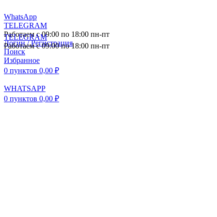
WhatsApp
TELEGRAM
Работаем с 09:00 по 18:00 пн-пт
TELEGRAM
Логин / Регистрация
Работаем с 09:00 по 18:00 пн-пт
Поиск
Избранное
0
пунктов
0,00
₽
WHATSAPP
0
пунктов
0,00
₽
ПОСТАВКА АВТОЗАПЧАСТЕЙ И
КОМПЛЕКТУЮЩИХ