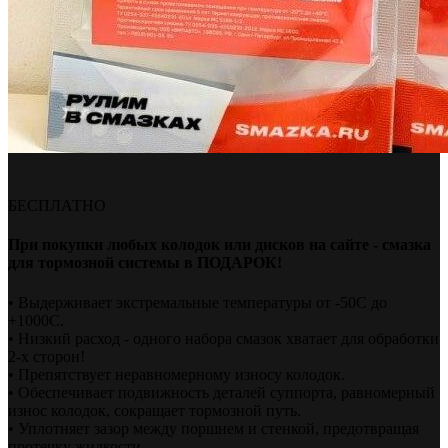
БЕСПЛАТНО
При покупки любых колодок или дисков на сайте - смазка
для тормозной системы в ПОДАРОК!
• Выдерживает экстремальные температуры от -50С до
+1000С.
• Низкий расход - одного набора смазок хватает для обработки
2-х сторон!
• Препятствует неравномерному износу колодок.
• Обеспечивает подвижность деталей суппорта, равномерный
износ колодок, сокращает тормозной путь.
• Уплотняет зазор между поршнем и стенкой, предотвращая
протечку жидкости.