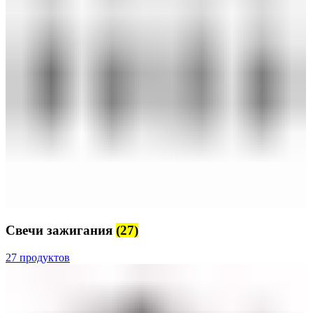
Свечи зажигания
(27)
27 продуктов