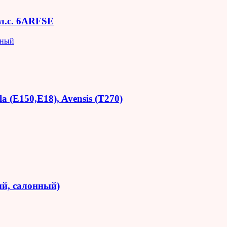
 л.с. 6ARFSE
яный
 (E150,E18), Avensis (T270)
й, салонный)