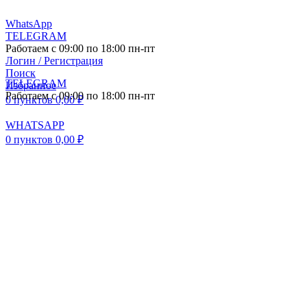
WhatsApp
TELEGRAM
Работаем с 09:00 по 18:00 пн-пт
Логин / Регистрация
Поиск
TELEGRAM
Избранное
Работаем с 09:00 по 18:00 пн-пт
0
пунктов
0,00
₽
WHATSAPP
0
пунктов
0,00
₽
ПОСТАВКА АВТО