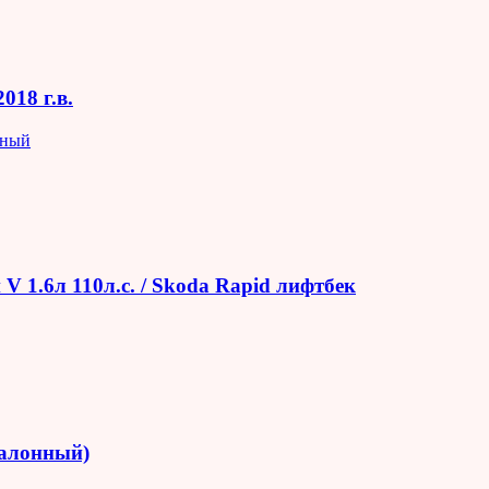
018 г.в.
яный
V 1.6л 110л.с. / Skoda Rapid лифтбек
салонный)