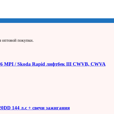
я оптовой покупки.
1.6 MPI / Skoda Rapid лифтбек III CWVB, CWVA
R20DD 144 л.с + свечи зажигания