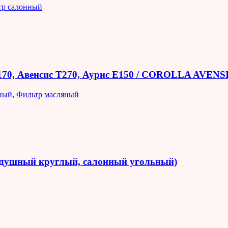
тр салонный
E170, Авенсис T270, Аурис E150 / COROLLA AVEN
ный
,
Фильтр масляный
оздушный круглый, салонный угольный)