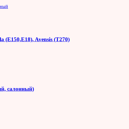
яный
 (E150,E18), Avensis (T270)
й, салонный)