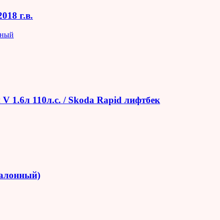
018 г.в.
яный
V 1.6л 110л.с. / Skoda Rapid лифтбек
салонный)