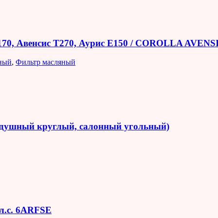
E170, Авенсис T270, Аурис E150 / COROLLA AVEN
ный
,
Фильтр масляный
оздушный круглый, салонный угольный)
 л.с. 6ARFSE