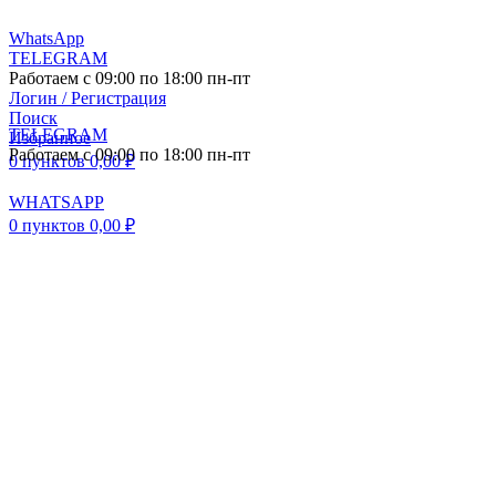
WhatsApp
TELEGRAM
Работаем с 09:00 по 18:00 пн-пт
Логин / Регистрация
Поиск
TELEGRAM
Избранное
Работаем с 09:00 по 18:00 пн-пт
0
пунктов
0,00
₽
WHATSAPP
0
пунктов
0,00
₽
ПОСТАВКА АВТО