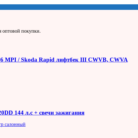
я оптовой покупки.
1.6 MPI / Skoda Rapid лифтбек III CWVB, CWVA
R20DD 144 л.с + свечи зажигания
тр салонный