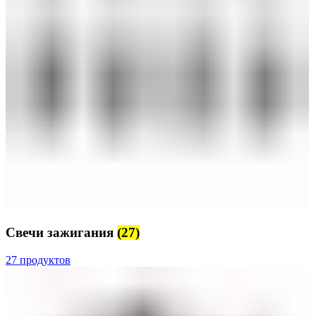
Свечи зажигания
(27)
27 продуктов