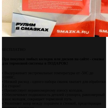
БЕСПЛАТНО
При покупки любых колодок или дисков на сайте - смазка
для тормозной системы в ПОДАРОК!
• Выдерживает экстремальные температуры от -50С до
+1000С.
• Низкий расход - одного набора смазок хватает для обработки
2-х сторон!
• Препятствует неравномерному износу колодок.
• Обеспечивает подвижность деталей суппорта, равномерный
износ колодок, сокращает тормозной путь.
• Уплотняет зазор между поршнем и стенкой, предотвращая
протечку жидкости.