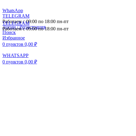
WhatsApp
TELEGRAM
Работаем с 09:00 по 18:00 пн-пт
TELEGRAM
Логин / Регистрация
Работаем с 09:00 по 18:00 пн-пт
Поиск
Избранное
0
пунктов
0,00
₽
WHATSAPP
0
пунктов
0,00
₽
ПОСТАВКА АВТОЗАПЧАСТЕЙ И
КОМПЛЕКТУЮЩИХ