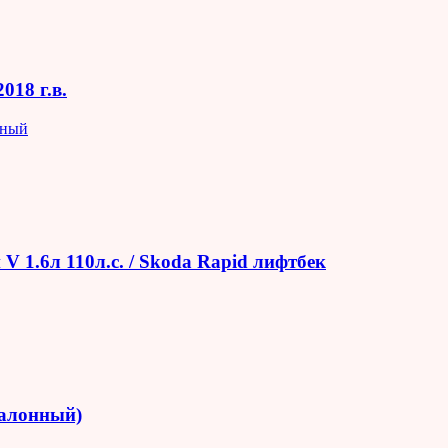
018 г.в.
яный
V 1.6л 110л.с. / Skoda Rapid лифтбек
салонный)