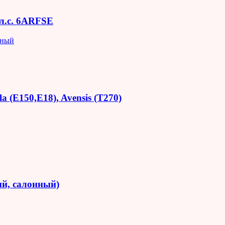
 л.с. 6ARFSE
яный
 (E150,E18), Avensis (T270)
й, салонный)