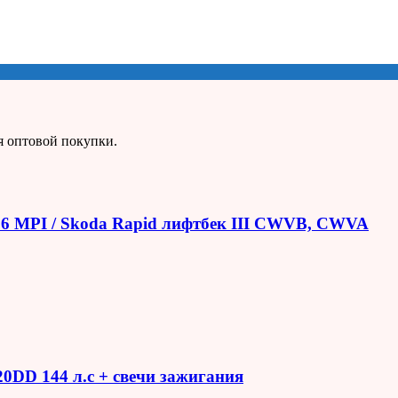
я оптовой покупки.
1.6 MPI / Skoda Rapid лифтбек III CWVB, CWVA
R20DD 144 л.с + свечи зажигания