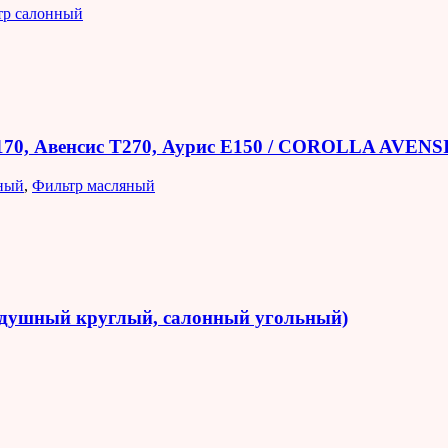
тр салонный
E170, Авенсис T270, Аурис E150 / COROLLA AVEN
ный
,
Фильтр масляный
оздушный круглый, салонный угольный)