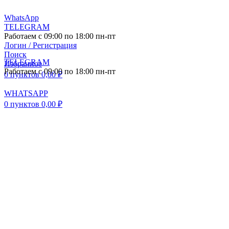
WhatsApp
TELEGRAM
Работаем с 09:00 по 18:00 пн-пт
Логин / Регистрация
Поиск
TELEGRAM
Избранное
Работаем с 09:00 по 18:00 пн-пт
0
пунктов
0,00
₽
WHATSAPP
0
пунктов
0,00
₽
ПОСТАВКА АВТО