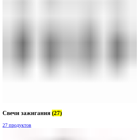
Свечи зажигания
(27)
27 продуктов