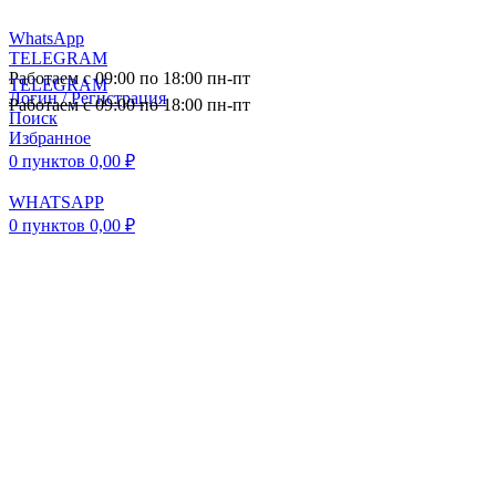
WhatsApp
TELEGRAM
Работаем с 09:00 по 18:00 пн-пт
TELEGRAM
Логин / Регистрация
Работаем с 09:00 по 18:00 пн-пт
Поиск
Избранное
0
пунктов
0,00
₽
WHATSAPP
0
пунктов
0,00
₽
ПОСТАВКА АВТОЗАПЧАСТЕЙ И
КОМПЛЕКТУЮЩИХ