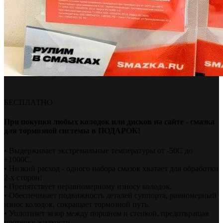
БЕСПЛАТНО
При покупки любых колодок или дисков на сайте - смазка
для тормозной системы в ПОДАРОК!
• Выдерживает экстремальные температуры от -50С до
+1000С.
• Низкий расход - одного набора смазок хватает для обработки
2-х сторон!
• Препятствует неравномерному износу колодок.
• Обеспечивает подвижность деталей суппорта, равномерный
износ колодок, сокращает тормозной путь.
• Уплотняет зазор между поршнем и стенкой, предотвращая
протечку жидкости.