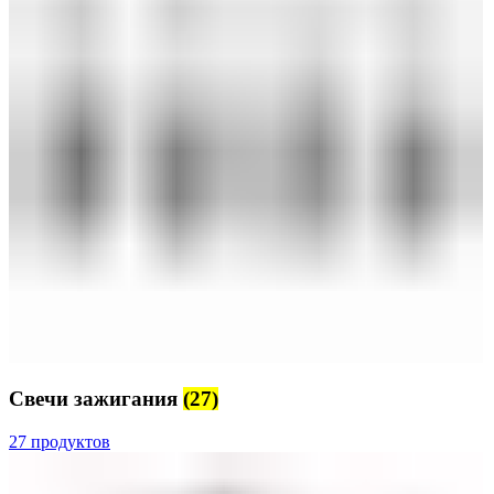
Свечи зажигания
(27)
27 продуктов