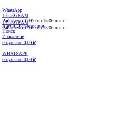
WhatsApp
TELEGRAM
Работаем с 09:00 по 18:00 пн-пт
TELEGRAM
Логин / Регистрация
Работаем с 09:00 по 18:00 пн-пт
Поиск
Избранное
0
пунктов
0,00
₽
WHATSAPP
0
пунктов
0,00
₽
ПОСТАВКА АВТОЗАПЧАСТЕЙ И
КОМПЛЕКТУЮЩИХ