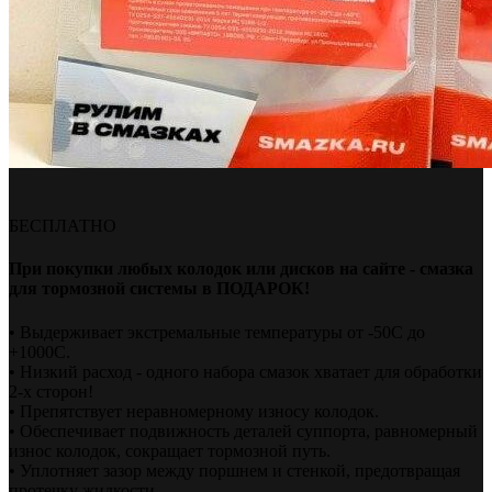
БЕСПЛАТНО
При покупки любых колодок или дисков на сайте - смазка
для тормозной системы в ПОДАРОК!
• Выдерживает экстремальные температуры от -50С до
+1000С.
• Низкий расход - одного набора смазок хватает для обработки
2-х сторон!
• Препятствует неравномерному износу колодок.
• Обеспечивает подвижность деталей суппорта, равномерный
износ колодок, сокращает тормозной путь.
• Уплотняет зазор между поршнем и стенкой, предотвращая
протечку жидкости.