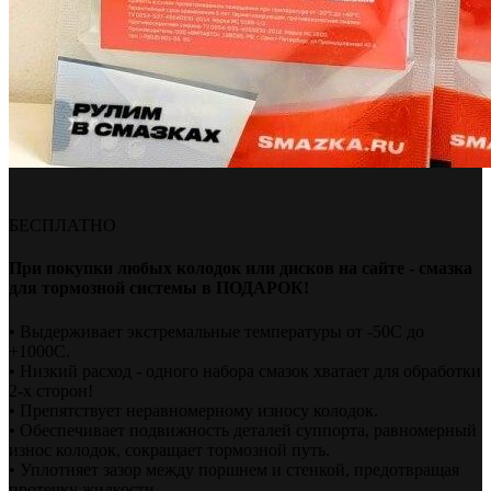
БЕСПЛАТНО
При покупки любых колодок или дисков на сайте - смазка
для тормозной системы в ПОДАРОК!
• Выдерживает экстремальные температуры от -50С до
+1000С.
• Низкий расход - одного набора смазок хватает для обработки
2-х сторон!
• Препятствует неравномерному износу колодок.
• Обеспечивает подвижность деталей суппорта, равномерный
износ колодок, сокращает тормозной путь.
• Уплотняет зазор между поршнем и стенкой, предотвращая
протечку жидкости.