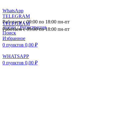
WhatsApp
TELEGRAM
Работаем с 09:00 по 18:00 пн-пт
TELEGRAM
Логин / Регистрация
Работаем с 09:00 по 18:00 пн-пт
Поиск
Избранное
0
пунктов
0,00
₽
WHATSAPP
0
пунктов
0,00
₽
ПОСТАВКА АВТОЗАПЧАСТЕЙ И
КОМПЛЕКТУЮЩИХ