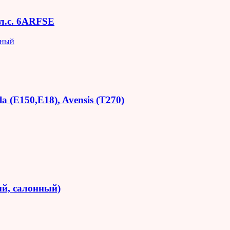
 л.с. 6ARFSE
яный
 (E150,E18), Avensis (T270)
й, салонный)