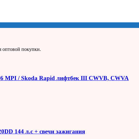
я оптовой покупки.
1.6 MPI / Skoda Rapid лифтбек III CWVB, CWVA
R20DD 144 л.с + свечи зажигания