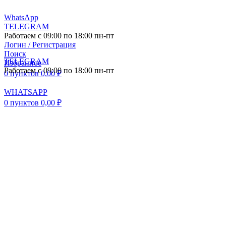
WhatsApp
TELEGRAM
Работаем с 09:00 по 18:00 пн-пт
Логин / Регистрация
Поиск
TELEGRAM
Избранное
Работаем с 09:00 по 18:00 пн-пт
0
пунктов
0,00
₽
WHATSAPP
0
пунктов
0,00
₽
ПОСТАВКА АВТО