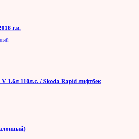
018 г.в.
яный
V 1.6л 110л.с. / Skoda Rapid лифтбек
салонный)