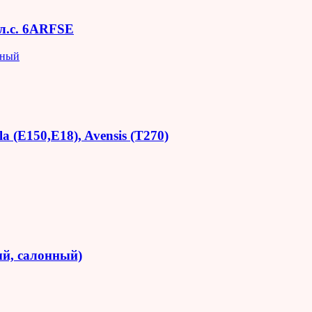
 л.с. 6ARFSE
яный
 (E150,E18), Avensis (T270)
й, салонный)