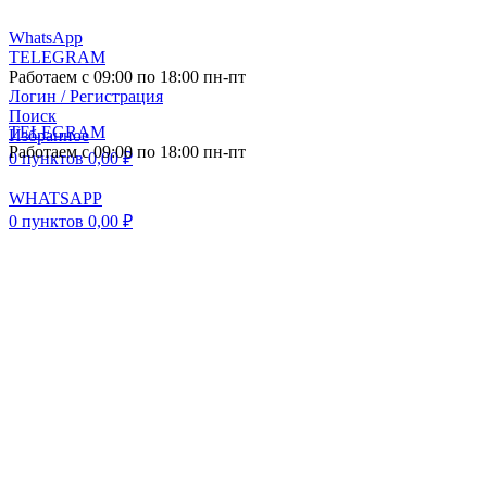
WhatsApp
TELEGRAM
Работаем с 09:00 по 18:00 пн-пт
Логин / Регистрация
Поиск
TELEGRAM
Избранное
Работаем с 09:00 по 18:00 пн-пт
0
пунктов
0,00
₽
WHATSAPP
0
пунктов
0,00
₽
ПОСТАВКА АВТО