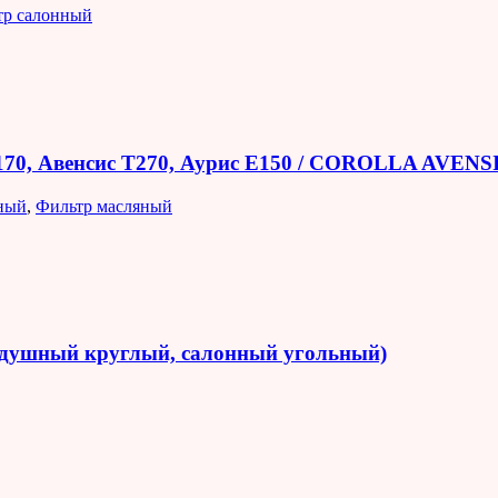
тр салонный
E170, Авенсис T270, Аурис E150 / COROLLA AVEN
ный
,
Фильтр масляный
оздушный круглый, салонный угольный)