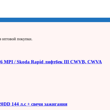
я оптовой покупки.
1.6 MPI / Skoda Rapid лифтбек III CWVB, CWVA
R20DD 144 л.с + свечи зажигания