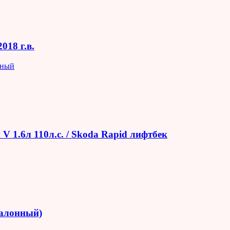
018 г.в.
яный
V 1.6л 110л.с. / Skoda Rapid лифтбек
салонный)