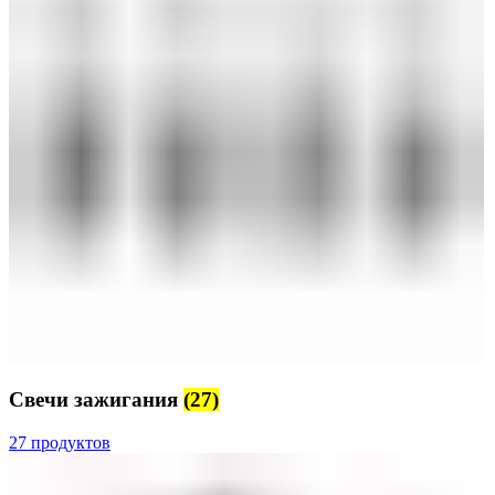
Свечи зажигания
(27)
27 продуктов