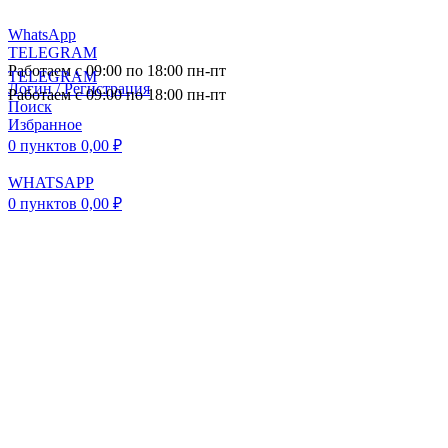
WhatsApp
TELEGRAM
Работаем с 09:00 по 18:00 пн-пт
TELEGRAM
Логин / Регистрация
Работаем с 09:00 по 18:00 пн-пт
Поиск
Избранное
0
пунктов
0,00
₽
WHATSAPP
0
пунктов
0,00
₽
ПОСТАВКА АВТОЗАПЧАСТЕЙ И
КОМПЛЕКТУЮЩИХ