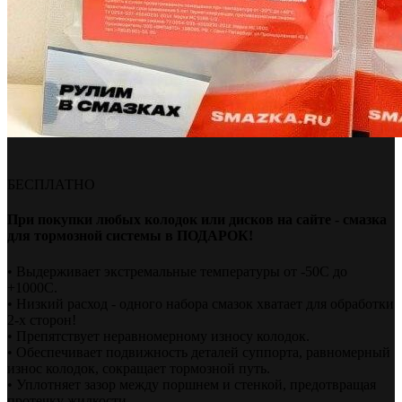
БЕСПЛАТНО
При покупки любых колодок или дисков на сайте - смазка
для тормозной системы в ПОДАРОК!
• Выдерживает экстремальные температуры от -50С до
+1000С.
• Низкий расход - одного набора смазок хватает для обработки
2-х сторон!
• Препятствует неравномерному износу колодок.
• Обеспечивает подвижность деталей суппорта, равномерный
износ колодок, сокращает тормозной путь.
• Уплотняет зазор между поршнем и стенкой, предотвращая
протечку жидкости.